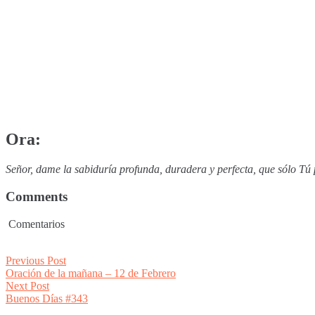
Ora:
Señor, dame la sabiduría profunda, duradera y perfecta, que sólo Tú
Comments
Comentarios
Post
Previous
Previous Post
post:
Oración de la mañana – 12 de Febrero
navigation
Next
Next Post
post:
Buenos Días #343