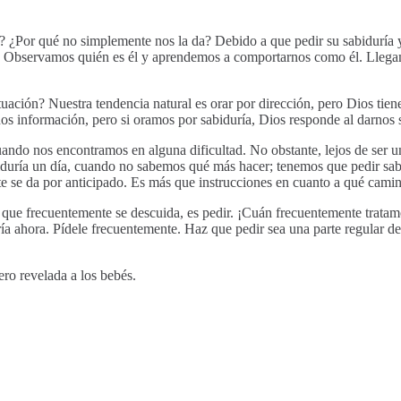
¿Por qué no simplemente nos la da? Debido a que pedir su sabiduría y r
. Observamos quién es él y aprendemos a comportarnos como él. Llegamo
uación? Nuestra tendencia natural es orar por dirección, pero Dios tiene
os información, pero si oramos por sabiduría, Dios responde al darnos 
uando nos encontramos en alguna dificultad. No obstante, lejos de ser 
abiduría un día, cuando no sabemos qué más hacer; tenemos que pedir sa
e se da por anticipado. Es más que instrucciones en cuanto a qué cami
, que frecuentemente se descuida, es pedir. ¡Cuán frecuentemente tratam
ía ahora. Pídele frecuentemente. Haz que pedir sea una parte regular d
ero revelada a los bebés.