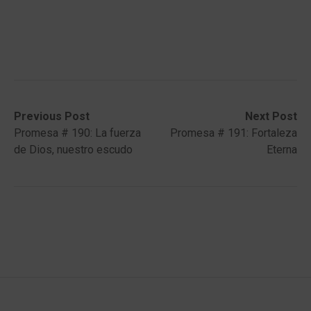
Post
Previous
Next
Previous Post
Next Post
post:
post:
Promesa # 190: La fuerza
Promesa # 191: Fortaleza
navigation
de Dios, nuestro escudo
Eterna