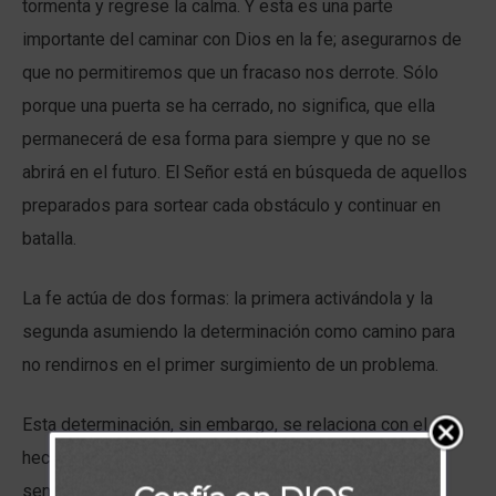
tormenta y regrese la calma. Y esta es una parte
importante del caminar con Dios en la fe; asegurarnos de
que no permitiremos que un fracaso nos derrote. Sólo
porque una puerta se ha cerrado, no significa, que ella
permanecerá de esa forma para siempre y que no se
abrirá en el futuro. El Señor está en búsqueda de aquellos
preparados para sortear cada obstáculo y continuar en
batalla.
La fe actúa de dos formas: la primera activándola y la
segunda asumiendo la determinación como camino para
no rendirnos en el primer surgimiento de un problema.
Esta determinación, sin embargo, se relaciona con el
hecho de hacer lo correcto y nada que ver con un
sentimiento de grandeza de pasar por encima de los