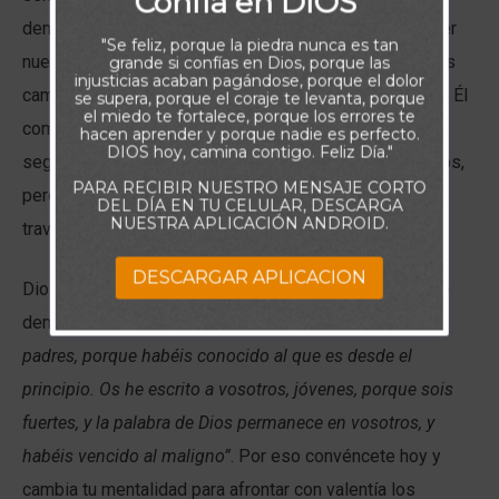
Confía en DIOS
demás y acometer cualquier acción solo para satisfacer
"Se feliz, porque la piedra nunca es tan
nuestros objetivos. Es hacer y comprometernos con los
grande si confías en Dios, porque las
injusticias acaban pagándose, porque el dolor
cambios a los que nos llama el Señor, sirviendo tanto a Él
se supera, porque el coraje te levanta, porque
el miedo te fortalece, porque los errores te
como a nuestros hermanos. De esta manera podemos
hacen aprender y porque nadie es perfecto.
DIOS hoy, camina contigo. Feliz Día."
seguir el destino que Dios tiene guardado para nosotros,
PARA RECIBIR NUESTRO MENSAJE CORTO
pero no de manera automática, sino de forma gradual a
DEL DÍA EN TU CELULAR, DESCARGA
NUESTRA APLICACIÓN ANDROID.
través de nuestro sacrificio.
DESCARGAR APLICACION
Dios cree en nosotros y en nuestra fuerza como nos lo
demuestra en 1 Juan 2:14: “
Os he escrito a vosotros,
padres, porque habéis conocido al que es desde el
principio. Os he escrito a vosotros, jóvenes, porque sois
fuertes, y la palabra de Dios permanece en vosotros, y
habéis vencido al maligno”
. Por eso convéncete hoy y
cambia tu mentalidad para afrontar con valentía los