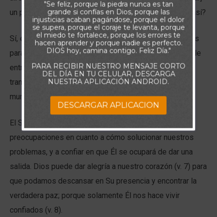
"Se feliz, porque la piedra nunca es tan
grande si confías en Dios, porque las
un poco” (Marcos 6:31). ¿Podemos encontrar un lugar así?
injusticias acaban pagándose, porque el dolor
se supera, porque el coraje te levanta, porque
el miedo te fortalece, porque los errores te
Sí, existe tal lugar. Cuando dediquemos unos momentos
hacen aprender y porque nadie es perfecto.
DIOS hoy, camina contigo. Feliz Día."
para reflexionar en el amor y la misericordia de Dios, y le
PARA RECIBIR NUESTRO MENSAJE CORTO
entreguemos nuestras cargas, encontraremos en ese
DEL DÍA EN TU CELULAR, DESCARGA
NUESTRA APLICACIÓN ANDROID.
tranquilo sitio de la presencia del Señor la paz que el
mundo nos ha quitado.
DESCARGAR APLICACION
El Señor desea ayudarnos a dejar de lado nuestras
preocupaciones en cuanto a cómo solucionar nuestros
problemas, y a confiar en que Él se ocupará de dar una
salida. Dios puede dar alegría a nuestro corazón (v. 7) para
que podamos descansar en Su presencia y encontrar la
verdadera paz; porque solamente Él nos hace vivir
confiados (v. 8).