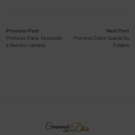
Post
Previous
Next
Previous Post
Next Post
post:
post:
Promesa Diaria: Responde
Promesa Diaria: Guarda Su
navigation
a Nuestro Llamado
Palabra