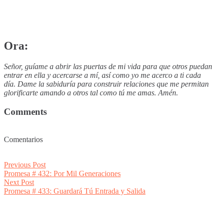
Ora:
Señor, guíame a abrir las puertas de mi vida para que otros puedan
entrar en ella y acercarse a mí, así como yo me acerco a ti cada
día. Dame la sabiduría para construir relaciones que me permitan
glorificarte amando a otros tal como tú me amas. Amén.
Comments
Comentarios
Post
Previous
Previous Post
post:
Promesa # 432: Por Mil Generaciones
navigation
Next
Next Post
post:
Promesa # 433: Guardará Tú Entrada y Salida