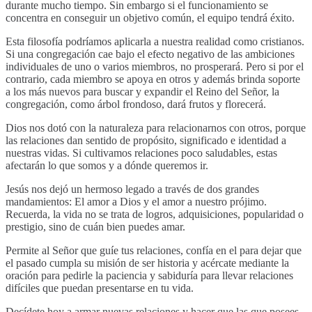
durante mucho tiempo. Sin embargo si el funcionamiento se
concentra en conseguir un objetivo común, el equipo tendrá éxito.
Esta filosofía podríamos aplicarla a nuestra realidad como cristianos.
Si una congregación cae bajo el efecto negativo de las ambiciones
individuales de uno o varios miembros, no prosperará. Pero si por el
contrario, cada miembro se apoya en otros y además brinda soporte
a los más nuevos para buscar y expandir el Reino del Señor, la
congregación, como árbol frondoso, dará frutos y florecerá.
Dios nos dotó con la naturaleza para relacionarnos con otros, porque
las relaciones dan sentido de propósito, significado e identidad a
nuestras vidas. Si cultivamos relaciones poco saludables, estas
afectarán lo que somos y a dónde queremos ir.
Jesús nos dejó un hermoso legado a través de dos grandes
mandamientos: El amor a Dios y el amor a nuestro prójimo.
Recuerda, la vida no se trata de logros, adquisiciones, popularidad o
prestigio, sino de cuán bien puedes amar.
Permite al Señor que guíe tus relaciones, confía en el para dejar que
el pasado cumpla su misión de ser historia y acércate mediante la
oración para pedirle la paciencia y sabiduría para llevar relaciones
difíciles que puedan presentarse en tu vida.
Decídete hoy a armar nuevas relaciones y hacer que las que posees