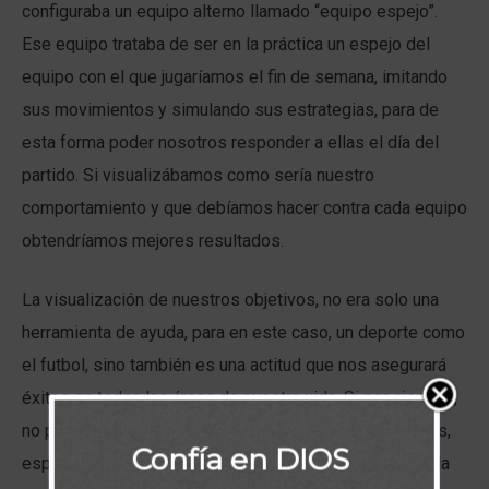
configuraba un equipo alterno llamado “equipo espejo”.
Ese equipo trataba de ser en la práctica un espejo del
equipo con el que jugaríamos el fin de semana, imitando
sus movimientos y simulando sus estrategias, para de
esta forma poder nosotros responder a ellas el día del
partido. Si visualizábamos como sería nuestro
comportamiento y que debíamos hacer contra cada equipo
obtendríamos mejores resultados.
La visualización de nuestros objetivos, no era solo una
herramienta de ayuda, para en este caso, un deporte como
el futbol, sino también es una actitud que nos asegurará
éxitos en todas las áreas de nuestra vida. Si por ejemplo,
no podemos visualizarnos como trabajadores efectivos,
Confía en DIOS
esposos comprensivos, líderes rectos, no tendremos la