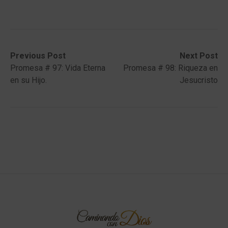
Post
Previous
Next
Previous Post
Next Post
post:
post:
Promesa # 97: Vida Eterna
Promesa # 98: Riqueza en
navigation
en su Hijo.
Jesucristo