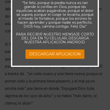
confianza para desempañar con éxito ninguna de esas
"Se feliz, porque la piedra nunca es tan
grande si confías en Dios, porque las
labores. Por otra parte si nos proyectamos a una imagen
injusticias acaban pagándose, porque el dolor
se supera, porque el coraje te levanta, porque
de nosotros, efectivos en cada responsabilidad que
el miedo te fortalece, porque los errores te
hacen aprender y porque nadie es perfecto.
asumamos, tendremos muchas más posibilidades de
DIOS hoy, camina contigo. Feliz Día."
cumplirlas correctamente.
PARA RECIBIR NUESTRO MENSAJE CORTO
DEL DÍA EN TU CELULAR, DESCARGA
NUESTRA APLICACIÓN ANDROID.
El Señor a través de su palabra, nos proporciona
numerosos ejemplos de cómo debemos vernos, de en
DESCARGAR APLICACION
qué debemos convertirnos, de cómo es su reino. En la
escritura de hoy nos brinda la imagen del futuro junto a Él
a través de
“un cielo nuevo y una tierra nueva; porque el
primer cielo y la primera tierra pasaron, y el mar ya no
existía más”
una tierra en donde
“Enjugará Dios toda
lágrima de los ojos de ellos”
y no habrá
“más llanto, ni
clamor, ni dolor”.