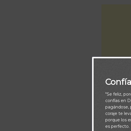
Confí
"Se feliz, po
Piensa:
confías en Di
pagándose, p
Seguro te ha p
coraje te le
das cuenta que
porque los e
es perfecto.
fueron constru