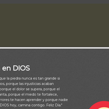
a en DIOS
rque la piedra nunca es tan grande si
os, porque las injusticias acaban
orque el dolor se supera, porque el
asado que has utilizado herramientas que sirven para una tarea p
vanta, porque el miedo te fortalece,
 ellas no siempre te permite realizar de buena forma la tarea pa
rrores te hacen aprender y porque nadie
 DIOS hoy, camina contigo. Feliz Día."
idas. Por ejemplo un pelador de papas, no nos permite quitar la