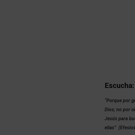
Escucha:
“Porque por gr
Dios; no por o
Jesús para bu
ellas” (Efesio