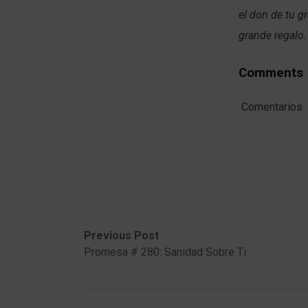
el don de tu g
grande regalo
Comments
Comentarios
Post
Previous
Next
Previous Post
post:
post:
Promesa # 280: Sanidad Sobre Ti
navigation