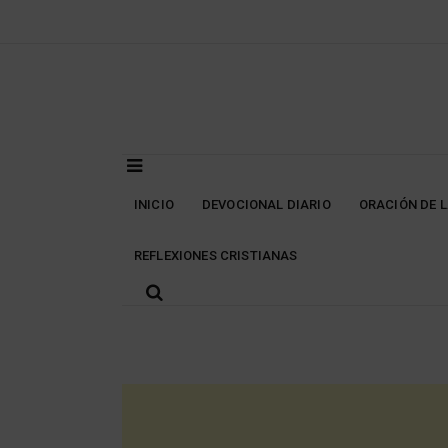
Skip
to
content
INICIO
DEVOCIONAL DIARIO
ORACIÓN DE 
REFLEXIONES CRISTIANAS