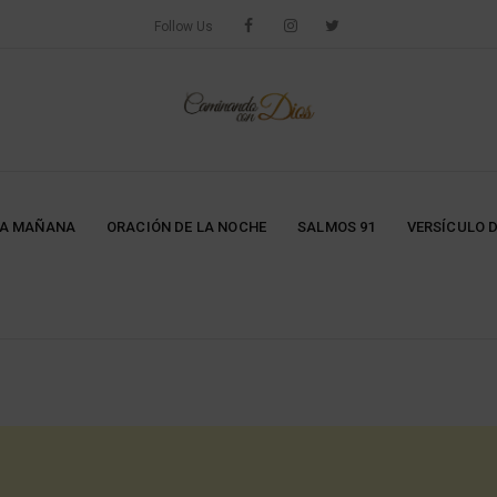
Follow Us
LA MAÑANA
ORACIÓN DE LA NOCHE
SALMOS 91
VERSÍCULO D