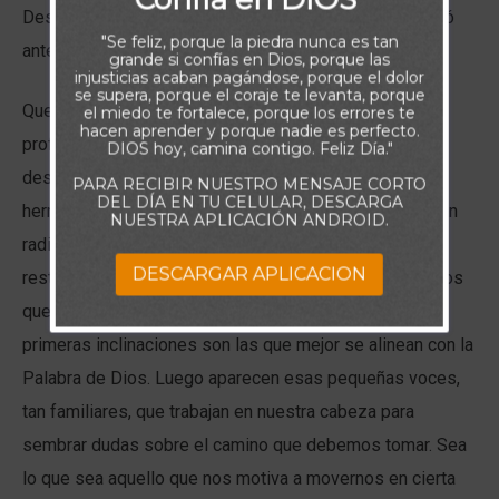
Desde la óptica del Señor, en el instante que Saúl cedió
"Se feliz, porque la piedra nunca es tan
ante el pueblo le dio la espalda a Dios.
grande si confías en Dios, porque las
injusticias acaban pagándose, porque el dolor
se supera, porque el coraje te levanta, porque
Quedar bien con los demás es uno de los deseos más
el miedo te fortalece, porque los errores te
hacen aprender y porque nadie es perfecto.
profundamente arraigados en nuestro corazón. Este
DIOS hoy, camina contigo. Feliz Día."
deseo puede llevarnos a callar ante el pecado de un
PARA RECIBIR NUESTRO MENSAJE CORTO
DEL DÍA EN TU CELULAR, DESCARGA
hermano, a diluir una enseñanza para que no parezca tan
NUESTRA APLICACIÓN ANDROID.
radical, a cambiar de opinión para no desentonar con el
DESCARGAR APLICACION
resto del grupo o a postergar una decisión que sabemos
que va a despertar críticas. Por lo general, nuestras
primeras inclinaciones son las que mejor se alinean con la
Palabra de Dios. Luego aparecen esas pequeñas voces,
tan familiares, que trabajan en nuestra cabeza para
sembrar dudas sobre el camino que debemos tomar. Sea
lo que sea aquello que nos motiva a movernos en cierta