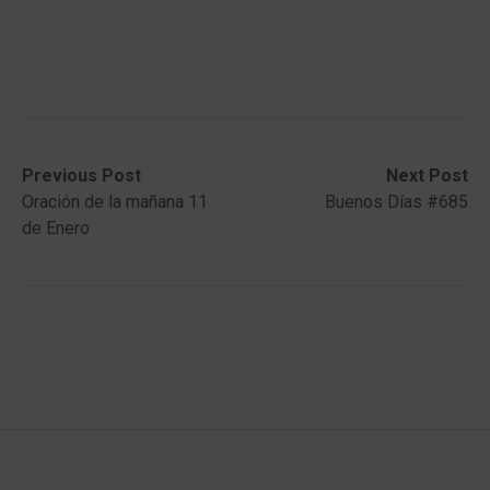
Post
Previous
Next
Previous Post
Next Post
post:
post:
Oración de la mañana 11
Buenos Días #685
navigation
de Enero