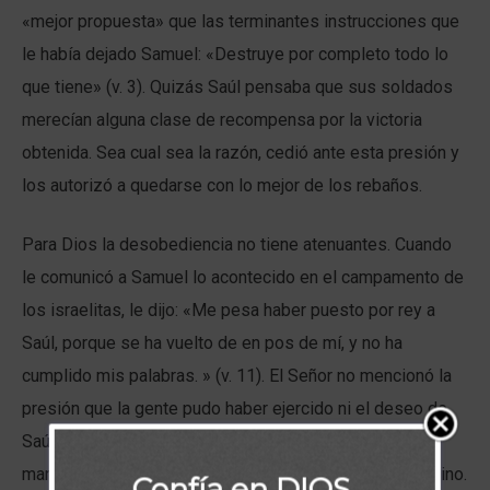
«mejor propuesta» que las terminantes instrucciones que
le había dejado Samuel: «Destruye por completo todo lo
que tiene» (v. 3). Quizás Saúl pensaba que sus soldados
merecían alguna clase de recompensa por la victoria
obtenida. Sea cual sea la razón, cedió ante esta presión y
los autorizó a quedarse con lo mejor de los rebaños.
Para Dios la desobediencia no tiene atenuantes. Cuando
le comunicó a Samuel lo acontecido en el campamento de
los israelitas, le dijo: «Me pesa haber puesto por rey a
Saúl, porque se ha vuelto de en pos de mí, y no ha
cumplido mis palabras. » (v. 11). El Señor no mencionó la
presión que la gente pudo haber ejercido ni el deseo de
Saúl de quedar bien con ellos ni lo difícil que se hace
mantenerse firme cuando el pueblo clama por otro camino.
Confía en DIOS