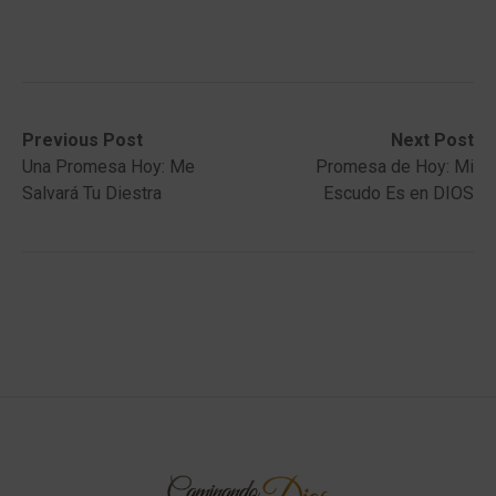
Post
Previous
Next
Previous Post
Next Post
post:
post:
Una Promesa Hoy: Me
Promesa de Hoy: Mi
navigation
Salvará Tu Diestra
Escudo Es en DIOS