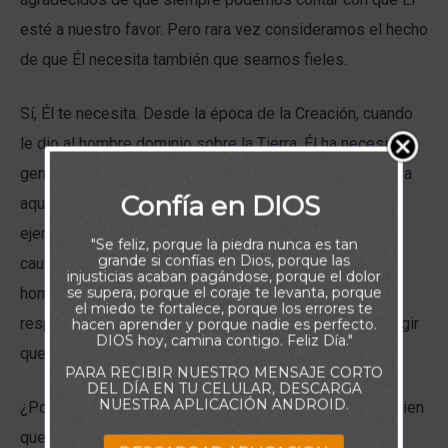
esté a nuestro favor. Pero rara vez consideramos el hecho
de que Él necesita también que seamos fieles.
Sí, Él te necesita. Desde la época de la Creación, cuando
le dio al hombre dominio sobre la Tierra, Él ha necesitado
gente que trabaje con Él para que Su voluntad se cumpla
Confía en DIOS
aquí en la Tierra. Y en la Biblia podemos encontrar un
ejemplo de esto. Cuando los hijos de Israel estaban en
"Se feliz, porque la piedra nunca es tan
grande si confías en Dios, porque las
cautiverio en Egipto y Él quería sacarlos, buscó a un
injusticias acaban pagándose, porque el dolor
se supera, porque el coraje te levanta, porque
hombre, Moisés, para que hiciera el trabajo. La
el miedo te fortalece, porque los errores te
responsabilidad de Moisés fue extender la mano y exigir
hacen aprender y porque nadie es perfecto.
DIOS hoy, camina contigo. Feliz Día."
que la voluntad de Dios se hiciera en la Tierra.
PARA RECIBIR NUESTRO MENSAJE CORTO
DEL DÍA EN TU CELULAR, DESCARGA
NUESTRA APLICACIÓN ANDROID.
¿Por qué escogió a Moisés? Porque necesitaba a alguien
que fuera fiel y se atreviera a actuar conforme a Su