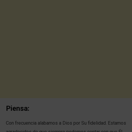
Piensa:
Con frecuencia alabamos a Dios por Su fidelidad. Estamos
agradecidos de que siempre podemos contar con que Él