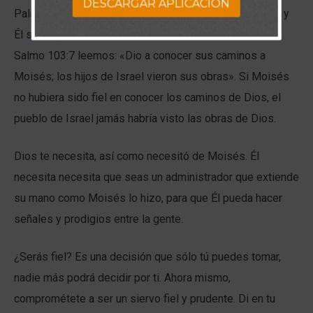
DESCARGAR APLICACION
Palabra. Necesitaba a alguien con quien pudiera contar, y
Él sabía que Moisés era esa clase de hombre. En el
Salmo 103:7 leemos: «Dio a conocer sus caminos a
Moisés; los hijos de Israel vieron sus obras». Si Moisés
no hubiera sido fiel en conocer los caminos de Dios, el
pueblo de Israel jamás habría visto las obras de Dios.
Dios te necesita, así como necesitó de Moisés. Él
necesita necesita que seas un administrador que extiende
su mano como Moisés lo hizo, para que Él pueda hacer
señales y prodigios entre la gente.
¿Serás fiel? Es una decisión que sólo tú puedes tomar,
nadie más podrá decidir por ti. Ahora mismo,
comprométete a ser un siervo fiel y prudente. Di en tu