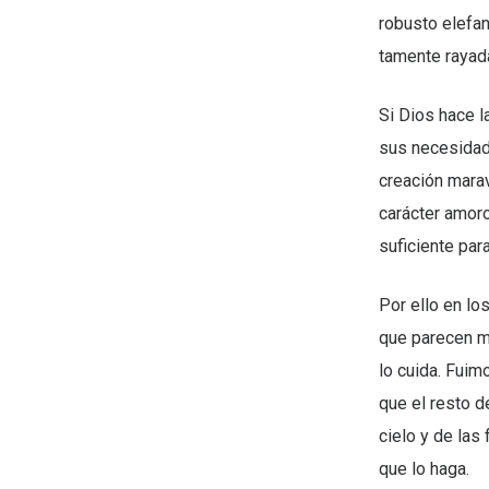
robusto elefant
tamente rayad
Si Dios hace la
sus necesidade
creación mara
carácter amoro
suficiente par
Por ello en lo
que parecen má
lo cuida. Fui
que el resto d
cielo y de las
que lo haga.