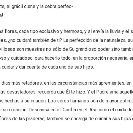
e, el grácil cisne y la cebra perfec-
a!
s flores, cada tipo exclusivo y hermoso, y si envía la lluvia y el s
s, ¿no cuidará también de ti? La perfección de la naturaleza, su
villosas son muestras no sólo de Su grandioso poder sino tamb
so y cuidadoso, para hacerlo todo, en la proporción necesaria, en
a cuidar y dar cuenta de cada uno de sus hijos.
s días más retadores, en las circunstancias más apremiantes, en
s devastadores, recuerda que Él te hizo. Y el Padre ama aquell
mos hechas a su imagen. Los seres humanos son de mayor estima
e su creación. Descansa en él. Confía en él. Así como él cuida de
 flores de las praderas, también se encarga de cuidar a sus hijos e