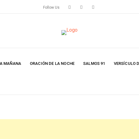
Follow Us
LA MAÑANA
ORACIÓN DE LA NOCHE
SALMOS 91
VERSÍCULO D