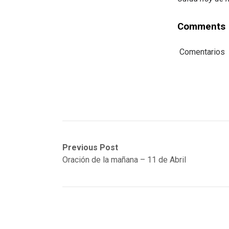
Comments
Comentarios
Post
Previous
Next
Previous Post
post:
post:
Oración de la mañana – 11 de Abril
navigation