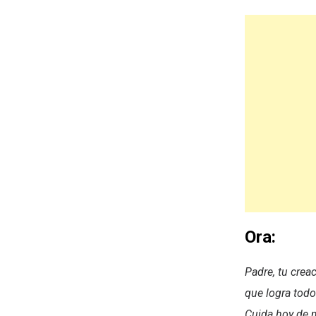
Ora:
Padre, tu crea
que logra tod
Cuida hoy de 