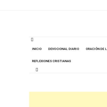
Skip
to
content
INICIO
DEVOCIONAL DIARIO
ORACIÓN DE 
REFLEXIONES CRISTIANAS