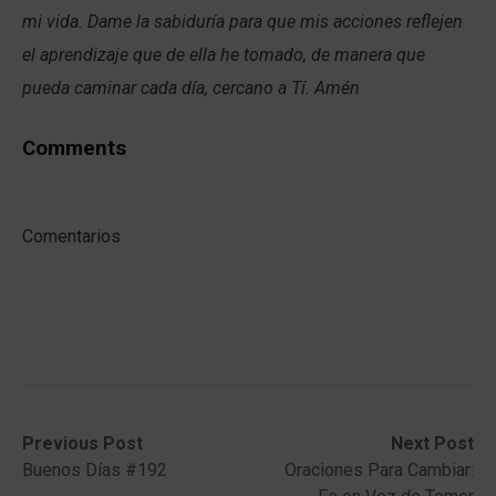
mi vida. Dame la sabiduría para que mis acciones reflejen
el aprendizaje que de ella he tomado, de manera que
pueda caminar cada día, cercano a Tí. Amén
Comments
Comentarios
Post
Previous
Next
Previous Post
Next Post
post:
post:
Buenos Días #192
Oraciones Para Cambiar:
navigation