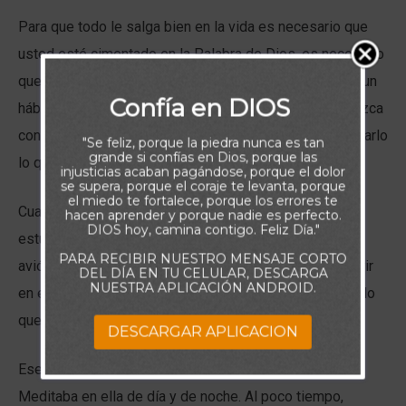
Para que todo le salga bien en la vida es necesario que
usted esté cimentado en la Palabra de Dios, es necesario
que piense y medite en ella hasta que se convierta en un
Confía en DIOS
hábito, es necesario que le preste atención y la obedezca
con tal constancia que usted empieza a hacer sin pensarlo
"Se feliz, porque la piedra nunca es tan
grande si confías en Dios, porque las
lo que ella dice.
injusticias acaban pagándose, porque el dolor
se supera, porque el coraje te levanta, porque
el miedo te fortalece, porque los errores te
Cuando yo empecé a pilotar aviones, aprendí a hacerlo
hacen aprender y porque nadie es perfecto.
DIOS hoy, camina contigo. Feliz Día."
estudiando una y otra vez el manual de cierto tipo de
PARA RECIBIR NUESTRO MENSAJE CORTO
avión. En mi mente visualizaba todo lo que podría ocurrir
DEL DÍA EN TU CELULAR, DESCARGA
NUESTRA APLICACIÓN ANDROID.
en ese avión. Pensaba y meditaba constantemente en lo
que tenía que hacer, y así fue como aprendí a pilotar.
DESCARGAR APLICACION
Ese mismo método apliqué con la Palabra de Dios.
Meditaba en ella de día y de noche. Al poco tiempo,