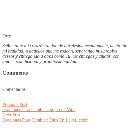
Ora:
Señor, abre mi corazón al don de dar desinteresadamente, dentro de
mi realidad, a aquellos que me rodean, separando mis propios
deseos y entregando a otros como Tu nos entregas y cuidas, con
amor incondicional y grandiosa bondad.
Comments
Comentarios
Post
Previous
Previous Post
post:
Oraciones Para Cambiar: Soplo de Vida
navigation
Next
Next Post
post:
Oraciones Para Cambiar: Dios En La Aflicción