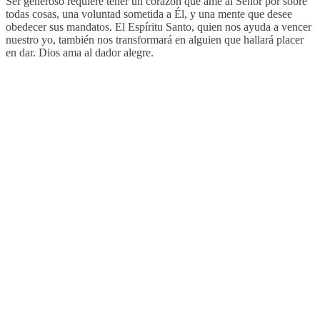
Ser generoso requiere tener un corazón que ame al Señor por sobre
todas cosas, una voluntad sometida a Él, y una mente que desee
obedecer sus mandatos. El Espíritu Santo, quien nos ayuda a vencer
nuestro yo, también nos transformará en alguien que hallará placer
en dar. Dios ama al dador alegre.