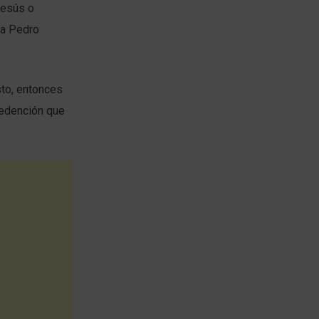
Jesús o
 a Pedro
sto, entonces
redención que