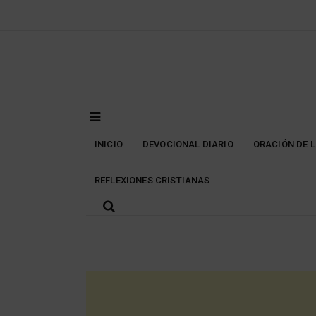
Skip
to
content
INICIO
DEVOCIONAL DIARIO
ORACIÓN DE 
REFLEXIONES CRISTIANAS