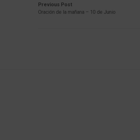
Post
Previous
Next
Previous Post
post:
post:
Oración de la mañana – 10 de Junio
navigation