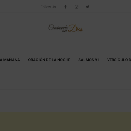
Follow Us
LA MAÑANA
ORACIÓN DE LA NOCHE
SALMOS 91
VERSÍCULO D