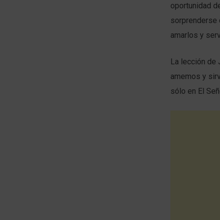
oportunidad d
sorprenderse 
amarlos y serv
La lección de 
amemos y sirv
sólo en El Se