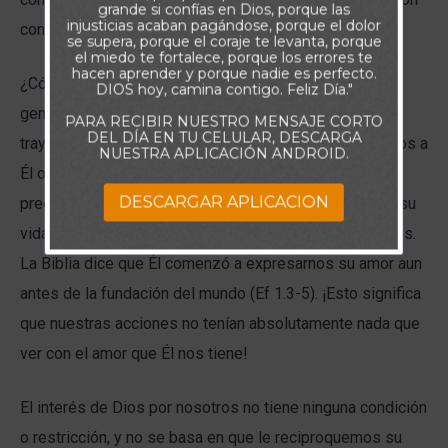
grande si confías en Dios, porque las
injusticias acaban pagándose, porque el dolor
con Él.
se supera, porque el coraje te levanta, porque
el miedo te fortalece, porque los errores te
hacen aprender y porque nadie es perfecto.
¿Cómo definir el amor? Es Jesús llegando
DIOS hoy, camina contigo. Feliz Día."
generosamente a la humanidad, dándose a nosotros y
PARA RECIBIR NUESTRO MENSAJE CORTO
DEL DÍA EN TU CELULAR, DESCARGA
trayendo el bien a nuestra vida, ya sea que le aceptemos a
NUESTRA APLICACIÓN ANDROID.
Él o no. Romanos 5.8 nos dice que su amor y su
DESCARGAR APLICACION
preocupación por nosotros son tan inmensos, que dio su
vida por nosotros cuando éramos todavía sus enemigos.
La Biblia dice que Él comenzó a expresarnos su amor aun
antes de la fundación del mundo (Ef 1.3-5). ¡Esto significa
que nuestras acciones no tenían absolutamente nada que
ver con el amor que Él nos tiene!
El interés de Dios por nosotros no tiene ninguna condición
o restricción, y no se basa en que le reciproquemos su