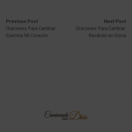
Post
Previous
Next
Previous Post
Next Post
post:
post:
Oraciones Para Cambiar:
Oraciones Para Cambiar:
navigation
Examina Mi Corazón
Recibido en Gloria