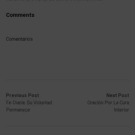
Comments
Comentarios
Post
Previous
Next
Previous Post
Next Post
post:
post:
Fe Diaria: Su Voluntad
Oración Por La Cura
navigation
Permanece
Interior