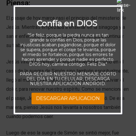
Piensa:
El pasaje de hoy marca casi el principio del ministerio de
Confía en DIOS
Jesús. Mientras empezaba a enseñar en la sinagoga y a
"Se feliz, porque la piedra nunca es tan
sanar enfermos, llego a la casa de Simón para continuar
grande si confías en Dios, porque las
injusticias acaban pagándose, porque el dolor
su trabajo.
se supera, porque el coraje te levanta, porque
el miedo te fortalece, porque los errores te
hacen aprender y porque nadie es perfecto.
Jesús vino a sanarnos, no solo físicamente, como en el
DIOS hoy, camina contigo. Feliz Día."
caso de la suegra de Simón sino también espiritualmente;
PARA RECIBIR NUESTRO MENSAJE CORTO
DEL DÍA EN TU CELULAR, DESCARGA
llegó al mundo para sanar nuestras almas, para aliviar el
NUESTRA APLICACIÓN ANDROID.
dolor, para renovar nuestro espíritu. Como se menciona en
el pasaje, Jesús la tomó de la mano y la levantó. De esa
DESCARGAR APLICACION
manera, pienso Jesús nos levanta a nosotros también
cuando podemos caer.
Luego de eso la suegra de Simón se sintió mejor, fue