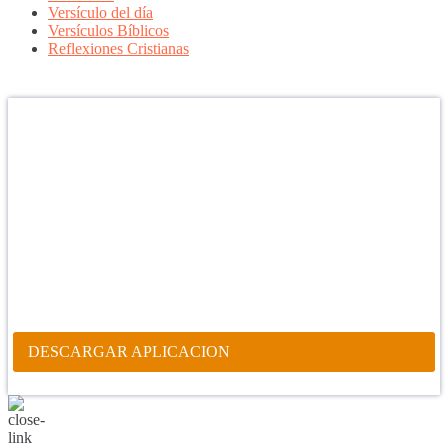
Versículo del día
Versículos Bíblicos
Reflexiones Cristianas
Confía en DIOS
"Se feliz, porque la piedra nunca es tan grande si confías en Dios,
porque las injusticias acaban pagándose, porque el dolor se supera,
porque el coraje te levanta, porque el miedo te fortalece, porque los
errores te hacen aprender y porque nadie es perfecto. DIOS hoy,
camina contigo. Feliz Día."
PARA RECIBIR NUESTRO MENSAJE CORTO DEL DÍA EN
TU CELULAR, DESCARGA NUESTRA APLICACIÓN
ANDROID.
DESCARGAR APLICACION