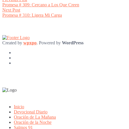
Post
post:
Promesa # 309: Cercano a Los Que Creen
navigation
Next
Next Post
post:
Promesa # 310: Ligera Mi Carga
Created by
wpxpo
. Powered by
WordPress
Inicio
Devocional Diario
Oración de La Mañana
Oración de la Noche
Salmos 91