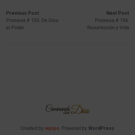
Post
Previous
Next
Previous Post
Next Post
post:
post:
Promesa # 155: De Dios
Promesa # 156:
navigation
el Poder
Resurrección y Vida
Created by
wpxpo
. Powered by
WordPress