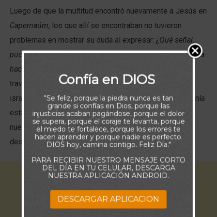
Luego de que la multitud encontró nuevamente a Jesús en
Capernaúm
, los que allí se encontraban no tuvieron
problemas en mostrar su duda al expresar:
¿Qué señal,
pues, haces tú, para que veamos, y te creamos? ¿Qué obra
haces?
. En ese momento podríamos dar testimonio a
Confía en DIOS
través de la palabra de como Dios alimentó a los
israelitas en el desierto con pan del cielo. ¿Si Jesús tenía
"Se feliz, porque la piedra nunca es tan
grande si confías en Dios, porque las
esta conexión con Dios, no podría entonces traer
injusticias acaban pagándose, porque el dolor
se supera, porque el coraje te levanta, porque
nuevamente vida, sanación y esperanza a los
el miedo te fortalece, porque los errores te
hacen aprender y porque nadie es perfecto.
desposeídos, en cualquier lugar y momento?
DIOS hoy, camina contigo. Feliz Día."
PARA RECIBIR NUESTRO MENSAJE CORTO
DEL DÍA EN TU CELULAR, DESCARGA
NUESTRA APLICACIÓN ANDROID.
DESCARGAR APLICACION