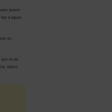
uino quiere
 hijo a aguas
 con su
e aún he de
lma. Salmo