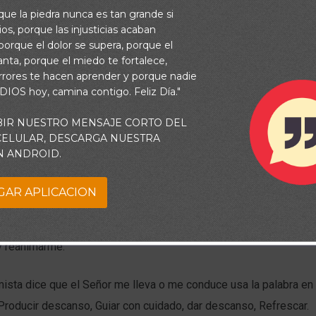
rque la piedra nunca es tan grande si
os, porque las injusticias acaban
orque el dolor se supera, porque el
vanta, porque el miedo te fortalece,
rrores te hacen aprender y porque nadie
 DIOS hoy, camina contigo. Feliz Día."
BIR NUESTRO MENSAJE CORTO DEL
 CELULAR, DESCARGA NUESTRA
N ANDROID.
escondido en el sonido de las aguas. Cuando son tormentosas a
GAR APLICACION
ndo el dulce correr de ellas entre las rocas traen a mi alma un
ptible descanso es diferente. Dios tiene hoy, aguas de reposo p
 y reanimarme.
mista dice que el Señor me lleva o me conduce usa la palabra e
Producir descanso, Guiar con cuidado, dar descanso, Refrescar.