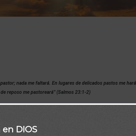
pastor; nada me faltará.
En lugares de delicados pastos me hará
 de reposo me pastoreará” (Salmos 23:1-2)
a en DIOS