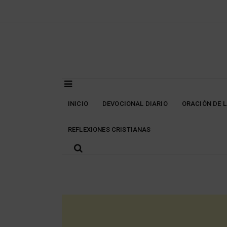
Skip
to
content
INICIO
DEVOCIONAL DIARIO
ORACIÓN DE 
REFLEXIONES CRISTIANAS