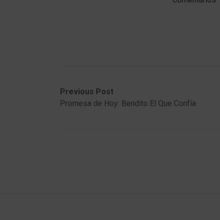
Post
Previous
Next
Previous Post
post:
post:
Promesa de Hoy: Bendito El Que Confía
navigation