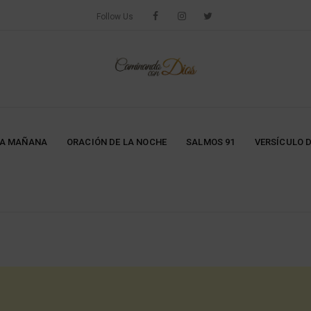
Follow Us
LA MAÑANA
ORACIÓN DE LA NOCHE
SALMOS 91
VERSÍCULO D