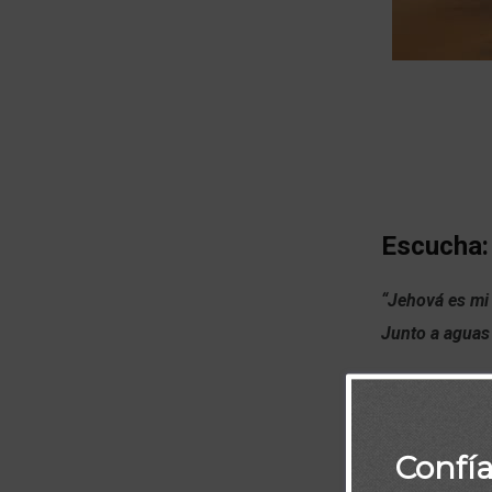
Escucha:
“Jehová es mi 
Junto a aguas
Confí