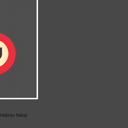
sustan y
 remanso de
ara acariciar
n Hebreo Nahal