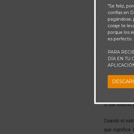
"Se feliz, po
confías en Di
pagándose, p
coraje te le
porque los e
es perfecto.
PARA RECI
DÍA EN TU
Piensa:
APLICACIÓ
Hay un poder 
DESCAR
persiguen. Cua
paz e indescri
si ser interno
Cuando el sal
que significa 