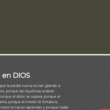
a en DIOS
rque la piedra nunca es tan grande si
á no escuchó la voz de la gracia, así que recibió el látigo de la di
os, porque las injusticias acaban
to fue desarraigado de su tierra y llevado en cautiverio. Perdier
orque el dolor se supera, porque el
vanta, porque el miedo te fortalece,
su libertad, su templo, sus lazos. Ahora estaban en una tierra extr
rrores te hacen aprender y porque nadie