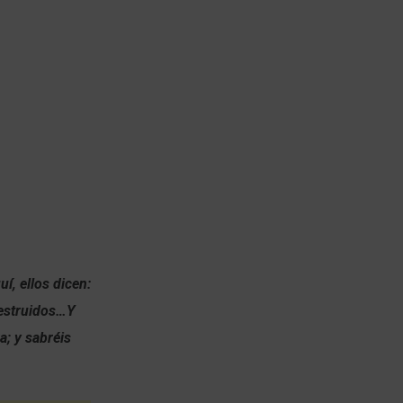
í, ellos dicen:
destruidos…Y
a; y sabréis