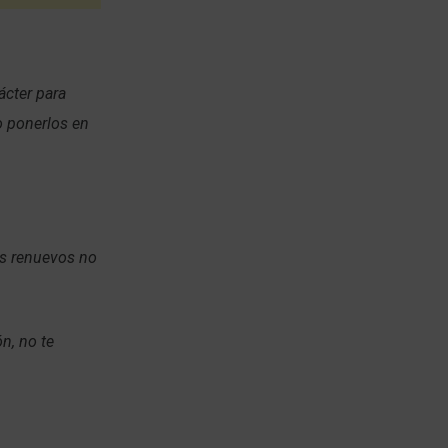
ácter para
o ponerlos en
sus renuevos no
n, no te