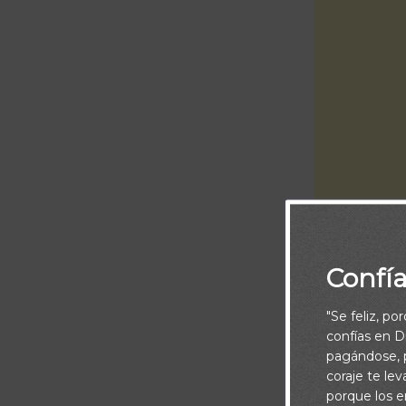
Confí
Piensa:
"Se feliz, po
El reino de Jud
confías en Di
pueblo del pac
pagándose, p
coraje te le
nacionalidad, 
porque los e