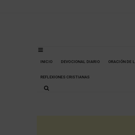
Skip
to
content
INICIO
DEVOCIONAL DIARIO
ORACIÓN DE 
REFLEXIONES CRISTIANAS