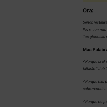
Ora:
Señor, restáur
llevar con mis
Tus gloriosas
Más Palabra
-“Porque si el
faltarán.” Job 
-“Porque has p
sobrevendrá ma
-“Porque no pa