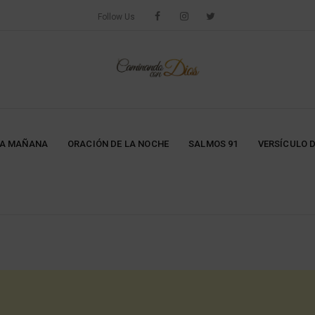
Follow Us
LA MAÑANA
ORACIÓN DE LA NOCHE
SALMOS 91
VERSÍCULO D