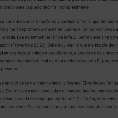
er condiciones, o puedo decir “si” completamente.
so sería el de decir el perfecto y verdadero “sí”, lo que demuest
utor y me compromete plenamente. Ese es el “sí” de los novios a
 la boda. Ese es también el “sí” de la fe. El Señor viene a mí y m
orazón” (Proverbios 23:26). Sabe muy bien lo que me impide decir
 el amor propio, el miedo a ser diferente, el precio de dejar la co
compañarme hasta el final de esta decisión excepto Él, porque 
 pecados.
es un acto de fe y el camino hacia la libertad. El verdadero “sí” 
rza. Ese sí lleva a una nueva vida y al sendero que realmente de
el camino de la fe tengo que repetir mi “sí” al Señor, obedecién
iso creciente. Cuanto más lejos voy, menos me cuesta hacerlo.