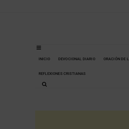
Skip
to
content
INICIO
DEVOCIONAL DIARIO
ORACIÓN DE 
REFLEXIONES CRISTIANAS