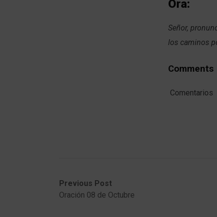
Ora:
Señor, pronunc
los caminos p
Comments
Comentarios
Post
Previous
Next
Previous Post
post:
post:
Oración 08 de Octubre
navigation