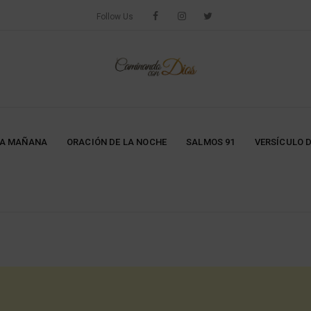
Follow Us
LA MAÑANA
ORACIÓN DE LA NOCHE
SALMOS 91
VERSÍCULO D