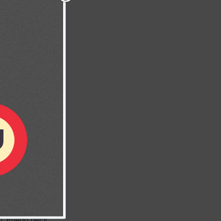
ue quiera, a
úo como antes,
o. Puedo decir