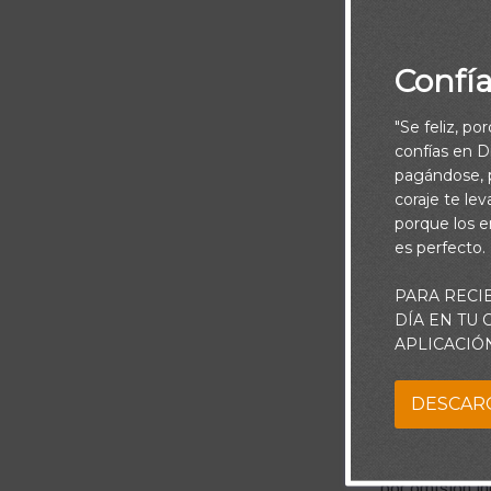
Confí
"Se feliz, po
confías en Di
pagándose, p
coraje te le
porque los e
es perfecto.
PARA RECI
DÍA EN TU
APLICACIÓ
Piensa:
DESCAR
Hay diferentes
decir “no”. Pu
por omisión i