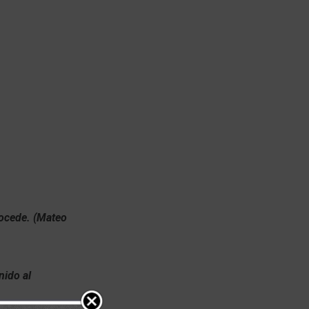
rocede. (Mateo
nido al