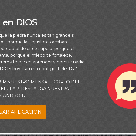
a en DIOS
rque la piedra nunca es tan grande si
os, porque las injusticias acaban
orque el dolor se supera, porque el
vanta, porque el miedo te fortalece,
rrores te hacen aprender y porque nadie
 DIOS hoy, camina contigo. Feliz Día."
BIR NUESTRO MENSAJE CORTO DEL
 CELULAR, DESCARGA NUESTRA
N ANDROID.
GAR APLICACION
 maneras de decir “sí”. Puedo hacerlo porque no me atrevo, aunq
edo decir “sí”, pero inmediatamente olvido mis palabras y contin
nconsciente o por no haber entendido el pedido que me han hech