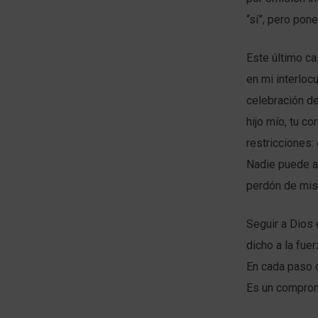
“sí”, pero pon
Este último ca
en mi interloc
celebración de
hijo mío, tu c
restricciones:
Nadie puede a
perdón de mis
Seguir a Dios 
dicho a la fue
En cada paso d
Es un comprom