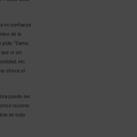
ra mi confianza
ntes de la
e pide: “Dame,
 que sí sin
modidad, etc.
me ofrece el
nunca puede ser
bemos recorrer.
dole en todo.