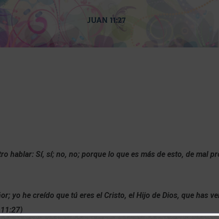
ro hablar: Sí, sí; no, no; porque lo que es más de esto, de mal p
ñor; yo he creído que tú eres el Cristo, el Hijo de Dios, que has ve
11:27)