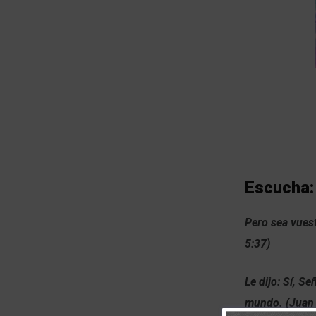
Escucha:
Pero sea vuest
5:37)
Le dijo: Sí, Se
mundo. (Juan 