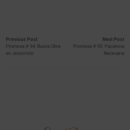
Post
Previous
Next
Previous Post
Next Post
post:
post:
Promesa # 94: Buena Obra
Promesa # 95: Paciencia
navigation
en Jesucristo
Necesaria