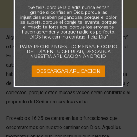
"Se feliz, porque la piedra nunca es tan
grande si confías en Dios, porque las
injusticias acaban pagándose, porque el dolor
se supera, porque el coraje te levanta, porque
el miedo te fortalece, porque los errores te
hacen aprender y porque nadie es perfecto.
DIOS hoy, camina contigo. Feliz Día."
Alguna vez te habrás encontrado con un “Señor Perfecto”
o habrás podido copiar, de forma inconsciente, su actitud.
PARA RECIBIR NUESTRO MENSAJE CORTO
DEL DÍA EN TU CELULAR, DESCARGA
En esas situaciones, Sentirse siempre capaz y
NUESTRA APLICACIÓN ANDROID.
autosuficiente como para necesitar la ayuda de otros,
DESCARGAR APLICACION
habrá significado ir en contra de la lección de la escritura
de hoy: estar atentos a los caminos que parecen obvios y
correctos, porque estos muchas veces serán contrarios al
propósito del Señor en nuestras vidas.
Proverbios 16:25 se centra en las bifurcaciones que
encontraremos en nuestro caminar con Dios. Aquellos
momentos en los que, por increíble que parezca,