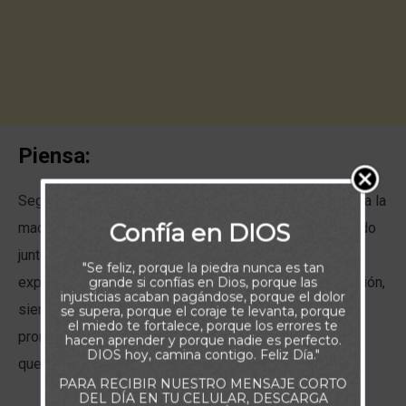
Piensa:
Según la escritura de hoy, uno de los rasgos que denota la
Confía en DIOS
maduración de espíritu que hemos alcanzado caminando
junto a Dios, es el don de la prudencia en aquellos que
"Se feliz, porque la piedra nunca es tan
expresamos. Involucra pensar antes de emitir una opinión,
grande si confías en Dios, porque las
injusticias acaban pagándose, porque el dolor
siendo conscientes de que al hacerlo, evitaremos
se supera, porque el coraje te levanta, porque
el miedo te fortalece, porque los errores te
pronunciar comentarios hirientes, u ofensas a aquellos
hacen aprender y porque nadie es perfecto.
DIOS hoy, camina contigo. Feliz Día."
que nos rodean.
PARA RECIBIR NUESTRO MENSAJE CORTO
DEL DÍA EN TU CELULAR, DESCARGA