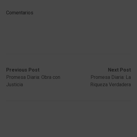
Comentarios
Post
Previous
Next
Previous Post
Next Post
post:
post:
Promesa Diaria: Obra con
Promesa Diaria: La
navigation
Justicia
Riqueza Verdadera