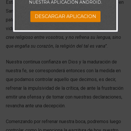
Esta característica se corresponde con otra expresada en
NUESTRA APLICACIÓN ANDROID.
Santiago 1:26 bajo la que respaldamos nuestra fe con
DESCARGAR APLICACION
palabras que reflejen la presencia de Dios en nuestras
vidas. En tal pasaje las escrituras dictan:
“Si alguno se
cree religioso entre vosotros, y no refrena su lengua, sino
que engaña su corazón, la religión del tal es vana”
.
Nuestra continua confianza en Dios y la maduración de
nuestra fe, se corresponderá entonces con la medida en
que podamos controlar aquello que decimos, es decir,
refrenar la impulsividad de la crítica, de ante la frustración
emitir una ofensa y de tomar con nuestras declaraciones,
revancha ante una decepción.
Comenzando por refrenar nuestra boca, podremos luego
controlar, como lo menciona la escritura de hoy, nuestro