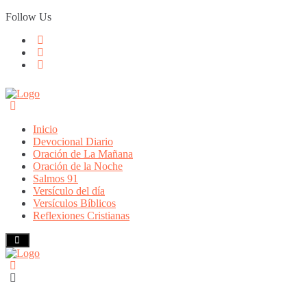
Skip
Follow Us
to
content
Inicio
Devocional Diario
Oración de La Mañana
Oración de la Noche
Salmos 91
Versículo del día
Versículos Bíblicos
Reflexiones Cristianas