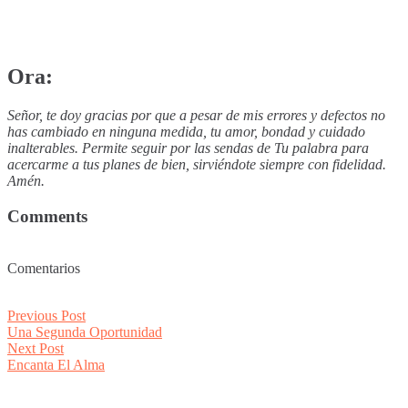
Ora:
Señor, te doy gracias por que a pesar de mis errores y defectos no
has cambiado en ninguna medida, tu amor, bondad y cuidado
inalterables. Permite seguir por las sendas de Tu palabra para
acercarme a tus planes de bien, sirviéndote siempre con fidelidad.
Amén.
Comments
Comentarios
Post
Previous
Previous Post
post:
Una Segunda Oportunidad
navigation
Next
Next Post
post:
Encanta El Alma