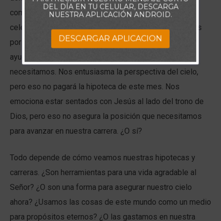
DEL DÍA EN TU CELULAR, DESCARGA
como mucho más urgentes y nuestras riquezas
NUESTRA APLICACIÓN ANDROID.
celestiales como mucho más distantes. Nos alegramos
DESCARGAR APLICACION
por la salvación que se nos ha dado, pero eso no nos
ayudará a tomar hoy esas vacaciones que tanto
necesitamos. Nos entusiasma la perspectiva del cielo,
pero eso no pagará la hipoteca de este mes. Nos
emociona estar sentados con Jesús al lado del trono de
Dios, pero eso no asegura la posición que necesitamos
para avanzar en nuestra carrera. ¿O sí?
Todo depende de cómo veamos nuestras hipotecas y
carreras. ¿Son herramientas para una vida agradable al
Señor? ¿O son una forma para asegurar nuestro cielo
ahora? ¿Usamos las cosas de este mundo como un medio
para propósitos eternos? ¿O las gastamos en nuestra