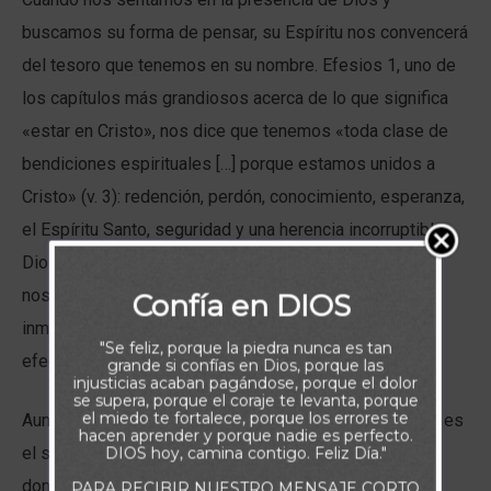
buscamos su forma de pensar, su Espíritu nos convencerá
del tesoro que tenemos en su nombre. Efesios 1, uno de
los capítulos más grandiosos acerca de lo que significa
«estar en Cristo», nos dice que tenemos «toda clase de
bendiciones espirituales […] porque estamos unidos a
Cristo» (v. 3): redención, perdón, conocimiento, esperanza,
el Espíritu Santo, seguridad y una herencia incorruptible.
Dios no ha escatimado en dones imperecederos para
nosotros. No se nos pueden quitar, son accesibles
Confía en DIOS
inmediatamente y no podrían ser más grandiosos. En
"Se feliz, porque la piedra nunca es tan
efecto, estamos sumamente bendecidos.
grande si confías en Dios, porque las
injusticias acaban pagándose, porque el dolor
se supera, porque el coraje te levanta, porque
el miedo te fortalece, porque los errores te
Aun así, desde nuestra perspectiva actual, el problema es
hacen aprender y porque nadie es perfecto.
el siguiente: no sabemos cómo lograr acceso a esos
DIOS hoy, camina contigo. Feliz Día."
dones valiosos. Vemos nuestras necesidades físicas
PARA RECIBIR NUESTRO MENSAJE CORTO