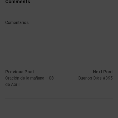
Comments
Comentarios
Post
Previous
Next
Previous Post
Next Post
post:
post:
Oración de la mañana – 08
Buenos Días #395
navigation
de Abril