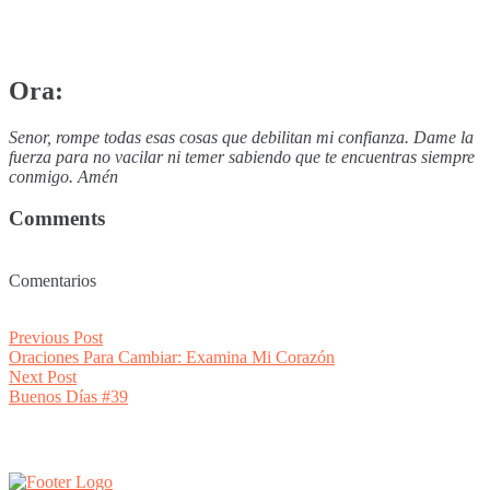
Ora:
Senor, rompe todas esas cosas que debilitan mi confianza. Dame la
fuerza para no vacilar ni temer sabiendo que te encuentras siempre
conmigo. Amén
Comments
Comentarios
Post
Previous
Previous Post
post:
Oraciones Para Cambiar: Examina Mi Corazón
navigation
Next
Next Post
post:
Buenos Días #39