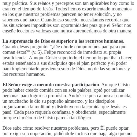
muy práctica. Sus relatos y preceptos son tan aplicables hoy como lo
eran en el tiempo de Jesús. Todos hemos experimentado momentos
en los que nuestros problemas parecen no tener solución, y no
sabemos qué hacer. Cuando eso sucede, necesitamos recordar que
las situaciones imposibles son oportunidades para que el Señor nos
enseñe lecciones valiosas que nunca aprenderíamos de otra manera.
La supremacía de Dios es superior a los recursos humanos
.
Cuando Jesús preguntó. “¿De dónde compraremos pan para que
coman éstos?” (v. 5), Felipe reconoció de inmediato su propia
insuficiencia. Aunque Cristo supo todo el tiempo lo que iba a hacer,
estaba enseñando a sus discípulos que el plan perfecto y el poder
para implementarlo provienen solo de Dios, no de las soluciones y
los recursos humanos.
El Señor exige a menudo nuestra participación
. Aunque Cristo
pudo haber creado comida con su sola palabra, optó por utilizar
personas para lograr su propósito. Andrés se puso a buscar comida,
un muchacho le dio su pequeño almuerzo, y los discípulos
organizaron a la multitud y distribuyeron la comida que Jesús les
pasó. Cada paso requería confianza y obediencia, especialmente
porque el método de Cristo parecía tan ilógico.
Dios sabe cómo resolver nuestros problemas, pero Él puede optar
por exigir su cooperación, pidiéndole incluso que haga algo que no