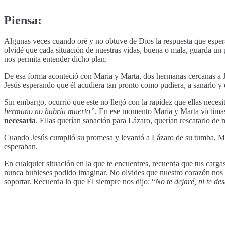
Piensa:
Algunas veces cuando oré y no obtuve de Dios la respuesta que espe
olvidé que cada situación de nuestras vidas, buena o mala, guarda un p
nos permita entender dicho plan.
De esa forma aconteció con María y Marta, dos hermanas cercanas a J
Jesús esperando que él acudiera tan pronto como pudiera, a sanarlo y
Sin embargo, ocurrió que este no llegó con la rapidez que ellas neces
hermano no habría muerto”
. En ese momento María y Marta víctimas 
necesaria
. Ellas querían sanación para Lázaro, querían rescatarlo de 
Cuando Jesús cumplió su promesa y levantó a Lázaro de su tumba, Mart
esperaban.
En cualquier situación en la que te encuentres, recuerda que tus carga
nunca hubieses podido imaginar. No olvides que nuestro corazón nos 
soportar. Recuerda lo que Él siempre nos dijo: “
No te dejaré, ni te d