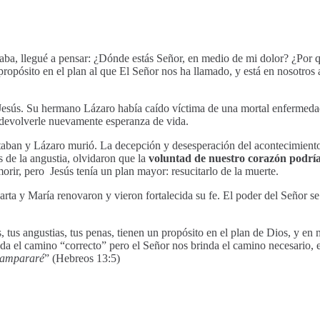
raba, llegué a pensar: ¿Dónde estás Señor, en medio de mi dolor? ¿Po
ropósito en el plan al que El Señor nos ha llamado, y está en nosotros a
esús. Su hermano Lázaro había caído víctima de una mortal enfermedad y
 devolverle nuevamente esperanza de vida.
itaban y Lázaro murió. La decepción y desesperación del acontecimiento
de la angustia, olvidaron que la
voluntad de nuestro corazón podría 
morir, pero Jesús tenía un plan mayor: resucitarlo de la muerte.
a y María renovaron y vieron fortalecida su fe. El poder del Señor se 
s, tus angustias, tus penas, tienen un propósito en el plan de Dios, y e
da el camino “correcto” pero el Señor nos brinda el camino necesario,
esampararé
” (Hebreos 13:5)