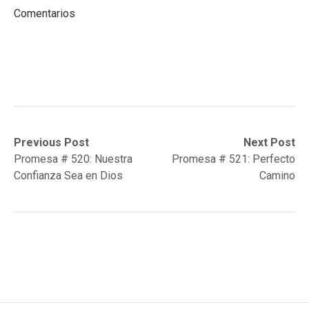
Comentarios
Post
Previous
Next
Previous Post
Next Post
post:
post:
Promesa # 520: Nuestra
Promesa # 521: Perfecto
navigation
Confianza Sea en Dios
Camino