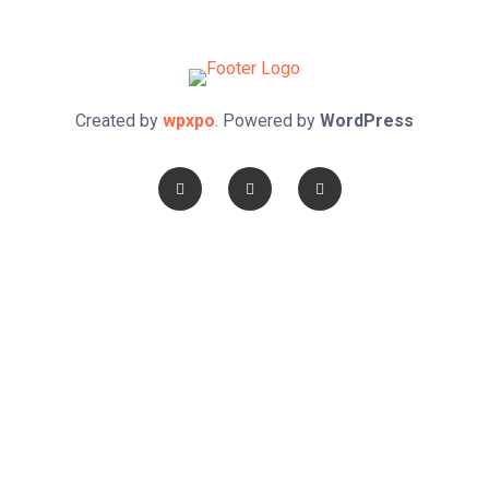
Created by
wpxpo
. Powered by
WordPress
Confía en DIOS
"Se feliz, porque la piedra nunca es tan grande si confías en
Dios, porque las injusticias acaban pagándose, porque el dolor
se supera, porque el coraje te levanta, porque el miedo te
fortalece, porque los errores te hacen aprender y porque nadie
es perfecto. DIOS hoy, camina contigo. Feliz Día."