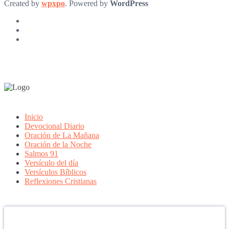
Created by
wpxpo
. Powered by
WordPress
Inicio
Devocional Diario
Oración de La Mañana
Oración de la Noche
Salmos 91
Versículo del día
Versículos Bíblicos
Reflexiones Cristianas
Confía en DIOS