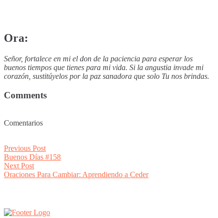
Ora:
Señor, fortalece en mi el don de la paciencia para esperar los
buenos tiempos que tienes para mi vida. Si la angustia invade mi
corazón, sustitúyelos por la paz sanadora que solo Tu nos brindas.
Comments
Comentarios
Post
Previous
Previous Post
post:
Buenos Días #158
navigation
Next
Next Post
post:
Oraciones Para Cambiar: Aprendiendo a Ceder