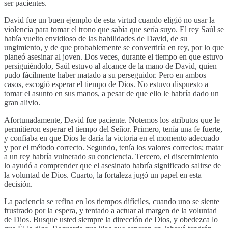
ser pacientes.
David fue un buen ejemplo de esta virtud cuando eligió no usar la
violencia para tomar el trono que sabía que sería suyo. El rey Saúl se
había vuelto envidioso de las habilidades de David, de su
ungimiento, y de que probablemente se convertiría en rey, por lo que
planeó asesinar al joven. Dos veces, durante el tiempo en que estuvo
persiguiéndolo, Saúl estuvo al alcance de la mano de David, quien
pudo fácilmente haber matado a su perseguidor. Pero en ambos
casos, escogió esperar el tiempo de Dios. No estuvo dispuesto a
tomar el asunto en sus manos, a pesar de que ello le habría dado un
gran alivio.
Afortunadamente, David fue paciente. Notemos los atributos que le
permitieron esperar el tiempo del Señor. Primero, tenía una fe fuerte,
y confiaba en que Dios le daría la victoria en el momento adecuado
y por el método correcto. Segundo, tenía los valores correctos; matar
a un rey habría vulnerado su conciencia. Tercero, el discernimiento
lo ayudó a comprender que el asesinato habría significado salirse de
la voluntad de Dios. Cuarto, la fortaleza jugó un papel en esta
decisión.
La paciencia se refina en los tiempos difíciles, cuando uno se siente
frustrado por la espera, y tentado a actuar al margen de la voluntad
de Dios. Busque usted siempre la dirección de Dios, y obedezca lo