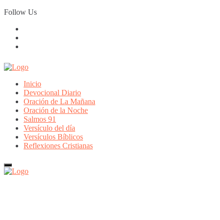
Skip
Follow Us
to
content
Inicio
Devocional Diario
Oración de La Mañana
Oración de la Noche
Salmos 91
Versículo del día
Versículos Bíblicos
Reflexiones Cristianas