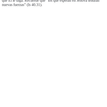
que Él le diga. Recuerde que “los que esperan en Jehová tendrán
nuevas fuerzas” (Is 40.31).