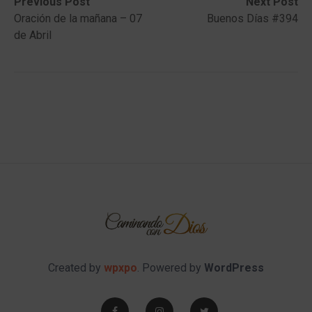
Post
Previous
Next
Previous Post
Next Post
post:
post:
Oración de la mañana – 07
Buenos Días #394
navigation
de Abril
Created by
wpxpo
. Powered by
WordPress