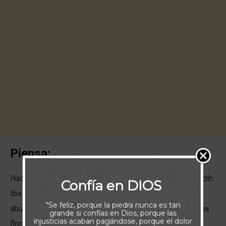
Piensa:
Hace dos años sembré un rosal en la esquina de mi jardín.
Confía en DIOS
Iba a producir rosas amarillas. Y debía producirlas en
"Se feliz, porque la piedra nunca es tan
abundancia. Sin embargo, durante estos dos años, ¡no ha
grande si confías en Dios, porque las
injusticias acaban pagándose, porque el dolor
florecido ni una sola vez!