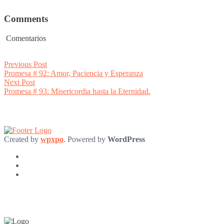
Comments
Comentarios
Post
Previous
Previous Post
post:
Promesa # 92: Amor, Paciencia y Esperanza
navigation
Next
Next Post
post:
Promesa # 93: Misericordia hasta la Eternidad.
Created by
wpxpo
. Powered by
WordPress