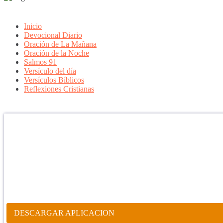
Inicio
Devocional Diario
Oración de La Mañana
Oración de la Noche
Salmos 91
Versículo del día
Versículos Bíblicos
Reflexiones Cristianas
Confía en DIOS
"Se feliz, porque la piedra nunca es tan grande si confías en Dios, po
porque el dolor se supera, porque el coraje te levanta, porque el miedo
aprender y porque nadie es perfecto. DIOS hoy, camina contigo. Feli
PARA RECIBIR NUESTRO MENSAJE CORTO DEL DÍA EN
APLICACIÓN ANDROID.
DESCARGAR APLICACION