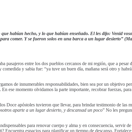
o que habían hecho, y lo que habían enseñado. El les dijo: Venid vos
para comer. Y se fueron solos en una barca a un lugar desierto” (Ma
 pasajeros entre los dos pueblos cercanos de mi región, que a pesar de 
y comedida y sabia fue: “ya tuve un buen día, mañana será otro y habrá
gamos de innumerables responsabilidades, bien sea por un objetivo perso
. En ese momento olvidamos la parte importante, recobrar fuerzas, para
s Doce apóstoles tuvieron que llevar, para brindar testimonio de las ma
sotros aparte a un lugar desierto, y descansad un poco
” No les pregunt
 indispensables para renovar cuerpo y alma y en consecuencia, servir de
i? Encuentra espacios para planificar un tiempo de descanso. Fortalece 