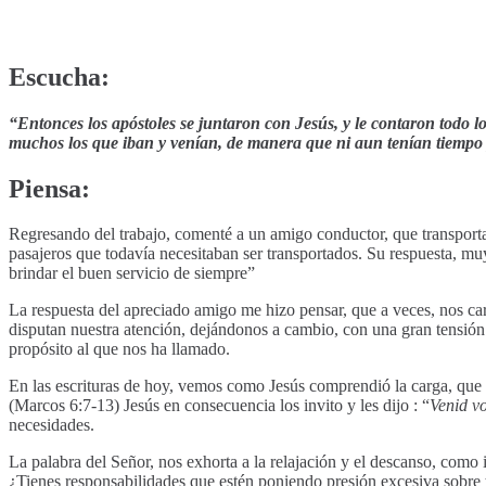
Escucha:
“Entonces los apóstoles se juntaron con Jesús, y le contaron todo l
muchos los que iban y venían, de manera que ni aun tenían tiempo 
Piensa:
Regresando del trabajo, comenté a un amigo conductor, que transportaba
pasajeros que todavía necesitaban ser transportados. Su respuesta, mu
brindar el buen servicio de siempre”
La respuesta del apreciado amigo me hizo pensar, que a veces, nos car
disputan nuestra atención, dejándonos a cambio, con una gran tensión
propósito al que nos ha llamado.
En las escrituras de hoy, vemos como Jesús comprendió la carga, que lo
(Marcos 6:7-13) Jesús en consecuencia los invito y les dijo : “
Venid vo
necesidades.
La palabra del Señor, nos exhorta a la relajación y el descanso, como
¿Tienes responsabilidades que estén poniendo presión excesiva sobre t