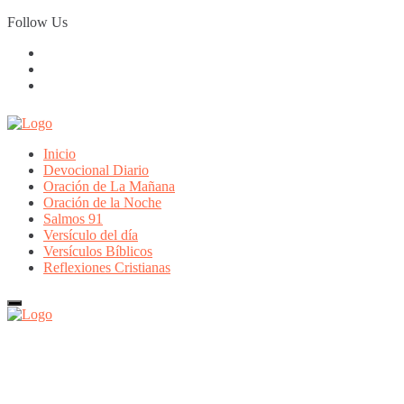
Skip
Follow Us
to
content
Inicio
Devocional Diario
Oración de La Mañana
Oración de la Noche
Salmos 91
Versículo del día
Versículos Bíblicos
Reflexiones Cristianas