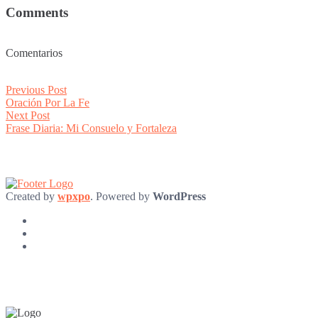
Comments
Comentarios
Post
Previous
Previous Post
post:
Oración Por La Fe
navigation
Next
Next Post
post:
Frase Diaria: Mi Consuelo y Fortaleza
Created by
wpxpo
. Powered by
WordPress