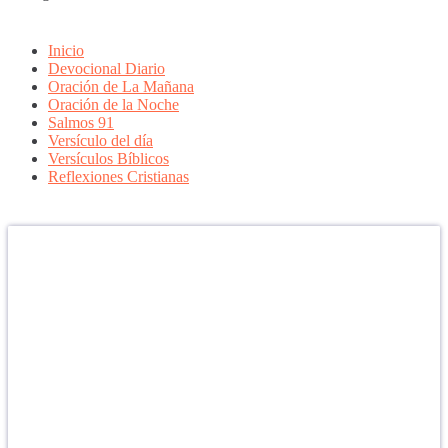
Inicio
Devocional Diario
Oración de La Mañana
Oración de la Noche
Salmos 91
Versículo del día
Versículos Bíblicos
Reflexiones Cristianas
Confía en DIOS
"Se feliz, porque la piedra nunca es tan grande si confías en Dios,
porque las injusticias acaban pagándose, porque el dolor se supera,
porque el coraje te levanta, porque el miedo te fortalece, porque los
errores te hacen aprender y porque nadie es perfecto. DIOS hoy,
camina contigo. Feliz Día."
PARA RECIBIR NUESTRO MENSAJE CORTO DEL DÍA EN
TU CELULAR, DESCARGA NUESTRA APLICACIÓN