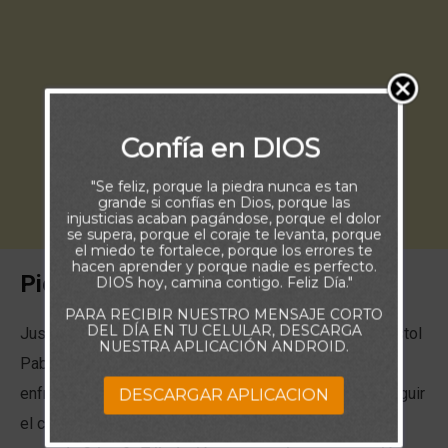
Confía en DIOS
"Se feliz, porque la piedra nunca es tan
grande si confías en Dios, porque las
injusticias acaban pagándose, porque el dolor
se supera, porque el coraje te levanta, porque
el miedo te fortalece, porque los errores te
hacen aprender y porque nadie es perfecto.
Piensa:
DIOS hoy, camina contigo. Feliz Día."
PARA RECIBIR NUESTRO MENSAJE CORTO
DEL DÍA EN TU CELULAR, DESCARGA
Justo antes de entregarnos la promesa de hoy, el apóstol
NUESTRA APLICACIÓN ANDROID.
Pablo hablaba de los obstaculos y cargas que debian
enfretar aquellos que habian tomado la decision de seguir
DESCARGAR APLICACION
el camino de Cristo, diciendo:
¿Quién nos separará del