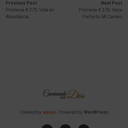
Post
Previous
Next
Previous Post
Next Post
post:
post:
Promesa # 275: Vida en
Promesa # 276: Hace
navigation
Abundancia
Perfecto Mi Camino
Created by
wpxpo
. Powered by
WordPress