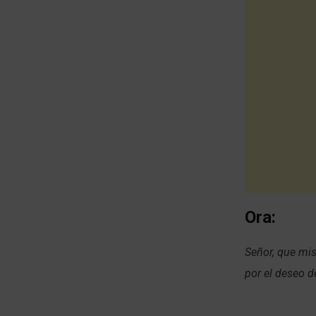
Ora:
Señor, que mi
por el deseo d