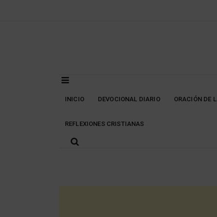
Skip
to
content
INICIO
DEVOCIONAL DIARIO
ORACIÓN DE 
REFLEXIONES CRISTIANAS