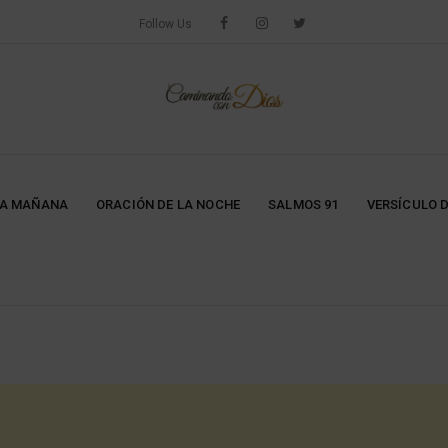
Follow Us
LA MAÑANA
ORACIÓN DE LA NOCHE
SALMOS 91
VERSÍCULO D