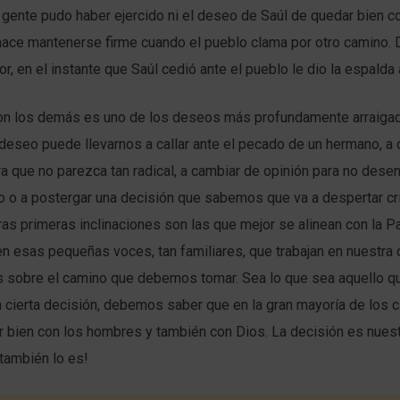
 gente pudo haber ejercido ni el deseo de Saúl de quedar bien con
 hace mantenerse firme cuando el pueblo clama por otro camino. 
or, en el instante que Saúl cedió ante el pueblo le dio la espalda 
on los demás es uno de los deseos más profundamente arraiga
deseo puede llevarnos a callar ante el pecado de un hermano, a d
 que no parezca tan radical, a cambiar de opinión para no desen
o o a postergar una decisión que sabemos que va a despertar crí
ras primeras inclinaciones son las que mejor se alinean con la P
n esas pequeñas voces, tan familiares, que trabajan en nuestra
 sobre el camino que debemos tomar. Sea lo que sea aquello q
 cierta decisión, debemos saber que en la gran mayoría de los 
 bien con los hombres y también con Dios. La decisión es nuest
también lo es!