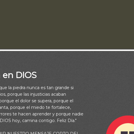
a en DIOS
rque la piedra nunca es tan grande si
confrontó a Saúl, en la ocasión en que este le había perdonado 
os, porque las injusticias acaban
uiso argumentar que había cumplido la Palabra de Dios. Ante la in
orque el dolor se supera, porque el
vanta, porque el miedo te fortalece,
embargo, confesó que había quebrantado el mandamiento del Seño
rrores te hacen aprender y porque nadie
ste reconocimiento se vio empañado por la débil justificación qu
 DIOS hoy, camina contigo. Feliz Día."
nfesión.
BIR NUESTRO MENSAJE CORTO DEL