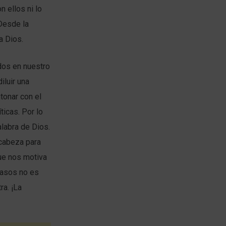
 ellos ni lo
Desde la
a Dios.
dos en nuestro
iluir una
tonar con el
ticas. Por lo
alabra de Dios.
 cabeza para
ue nos motiva
casos no es
ra. ¡La