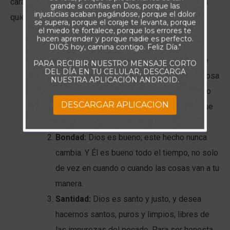
carácter de Dios que me ayudan a estar en sintonía con
grande si confías en Dios, porque las
injusticias acaban pagándose, porque el dolor
quién Él es y lo que Él está haciendo:
se supera, porque el coraje te levanta, porque
el miedo te fortalece, porque los errores te
hacen aprender y porque nadie es perfecto.
Justicia:
Dios es un Dios de justicia. Esa
DIOS hoy, camina contigo. Feliz Día."
palabra “justicia” es tan maravillosa porque
PARA RECIBIR NUESTRO MENSAJE CORTO
DEL DÍA EN TU CELULAR, DESCARGA
significa que siempre hará que cualquier cosa
NUESTRA APLICACIÓN ANDROID.
que está mal este bien. Esto me ayuda a no
DESCARGAR APLICACION
preocuparme cuando soy maltratado porque
sé que Dios traerá justicia. Es quien es Él.
Bondad:
Dios es bueno; este hecho nunca
cambia. Y Él es bueno todo el tiempo, no solo
de vez en cuando o cuando las cosas van a tu
manera.
Santidad:
Dios es santo y justo, y desea
hacernos santos, puros y limpios, libres de
las impurezas del pecado. Para ser honesta,