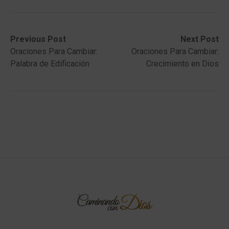
Post
Previous
Next
Previous Post
Next Post
post:
post:
Oraciones Para Cambiar:
Oraciones Para Cambiar:
navigation
Palabra de Edificación
Crecimiento en Dios