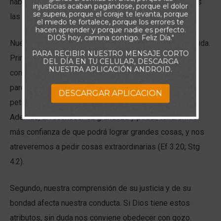
hablando con el Dios todopoderoso que gobierna todas
injusticias acaban pagándose, porque el dolor
se supera, porque el coraje te levanta, porque
las cosas?
el miedo te fortalece, porque los errores te
hacen aprender y porque nadie es perfecto.
DIOS hoy, camina contigo. Feliz Día."
Nuestro concepto del Señor toca tres aspectos de la vida.
PARA RECIBIR NUESTRO MENSAJE CORTO
Primero, afecta nuestras oraciones. Cuando le
DEL DÍA EN TU CELULAR, DESCARGA
NUESTRA APLICACIÓN ANDROID.
conozcamos mejor, nuestros deseos comenzarán a
parecerse a sus propósitos para nosotros y nuestras
DESCARGAR APLICACION
peticiones serán más conforme a sus propósitos.
Además, al reconocer su grandeza y poder, tendremos
más confianza de que podrá lograr grandes cosas, y nos
atreveremos a pedir cosas extraordinarias (Ef 3.20; Stg
4.2).
Segundo, nuestra comprensión de su justicia y de su
bondad afecta nuestra conducta. Si Dios tiene estos
atributos, sin duda nos conviene obedecer con gozo.