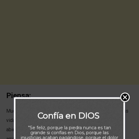
Piensa:
Muchos viven con el exceso de peso del pasado en sus
Confía en DIOS
vidas. Se recriminan oportunidades perdidas, puertas
"Se feliz, porque la piedra nunca es tan
abiertas que desaprovecharon, acciones de las que se
grande si confías en Dios, porque las
injusticias acaban pagándose, porque el dolor
arrepienten. Olvidan que existe una mejor opción: Dar