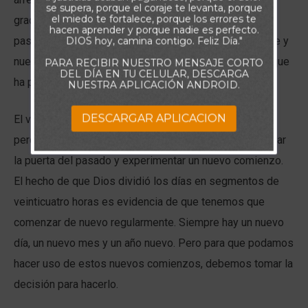
se supera, porque el coraje te levanta, porque
el miedo te fortalece, porque los errores te
gracias al Señor de que, por su gracia y poder, nuestro
hacen aprender y porque nadie es perfecto.
pasado ha sido olvidado, nuestro presente es diferente y
DIOS hoy, camina contigo. Feliz Día."
nuestro futuro se ilumina con la esperanza de todo lo que
PARA RECIBIR NUESTRO MENSAJE CORTO
DEL DÍA EN TU CELULAR, DESCARGA
ha preparado para nosotros.
NUESTRA APLICACIÓN ANDROID.
DESCARGAR APLICACION
El versículo de hoy, es una invitación en ese sentido:
percibir cada día como una nueva oportunidad para cerrar
la puerta del pasado y experimentar un nuevo comienzo.
El hecho de que Dios dividió los días en segmentos de
veinticuatro horas es evidencia de que tenemos que
comenzar de nuevo regularmente. Siempre hay un nuevo
día, un nuevo mes y un año nuevo. Pero para que podamos
hacer uso de estos nuevos comienzos, debemos tomar la
decisión para hacerlo.