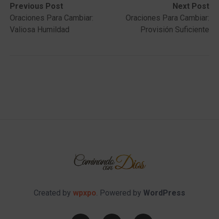
Post
Previous
Next
Previous Post
Next Post
post:
post:
Oraciones Para Cambiar:
Oraciones Para Cambiar:
navigation
Valiosa Humildad
Provisión Suficiente
Created by
wpxpo
. Powered by
WordPress