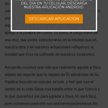
DEL DÍA EN TU CELULAR, DESCARGA
de esa misma lucha interna que libramos para
NUESTRA APLICACIÓN ANDROID.
convertirnos en aquello que Dios espera de nosotros. Es
una batalla diaria que por su dureza, por su complejidad,
DESCARGAR APLICACION
implica de nosotros, perseverancia, constancia, fe y
apego a la palabra del Señor. Es pues, la carga diaria de
una cruz, que podrá sobrellevarse en la medida que en
nuestra obra y en nuestras actuaciones reflejemos la
bondad que Dios ha cultivado en nuestros corazones.
Recuerda construir una vida que realmente agrade a Dios,
aléjate del aquello que te separe de Él, aliméntate de Su
Palabra, búscalo en oración, sírvele y haz que sea el
centro de tu vida. Ganar esa batalla entre lo que fuimos y
lo que queremos ser para agradar a Dios, no será fácil,
pero contamos para ello con una hermosa promesa: No