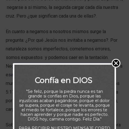
negarse a si mismo, la segunda cargar cada día nuestra
cruz. Pero ¿que significan cada una de ellas?.
En cuanto a negarnos a nosotros mismos surge la
pregunta: ¿Por qué Jesús nos invitaba a negarnos?. Por
naturaleza somos imperfectos, cometemos errores,
somos expuestos y podemos caer en la tentación.
Negarnos a nosotros mismos, implica, no vivir conforme a
esa lógica, no ser arrastrados por las corrientes del
Confía en DIOS
mundo, sino vivir ahora como nueva creación (2 Corintios
"Se feliz, porque la piedra nunca es tan
5:17), como ejemplares hijos de Dios, luchando cada día
grande si confías en Dios, porque las
por transformarnos y alejarnos de aquella vieja persona,
injusticias acaban pagándose, porque el dolor
se supera, porque el coraje te levanta, porque
cargada de vicios.
el miedo te fortalece, porque los errores te
hacen aprender y porque nadie es perfecto.
DIOS hoy, camina contigo. Feliz Día."
Sobre tomar nuestras cruz, Jesús, nos habló en metáfora
PARA RECIBIR NUESTRO MENSAJE CORTO