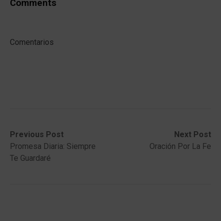
Comments
Comentarios
Post
Previous
Next
Previous Post
Next Post
post:
post:
Promesa Diaria: Siempre
Oración Por La Fe
navigation
Te Guardaré