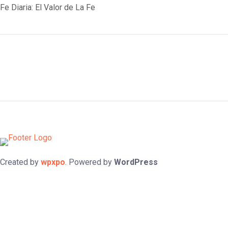
post:
post:
Fe Diaria: El Valor de La Fe
navigation
Created by
wpxpo
. Powered by
WordPress