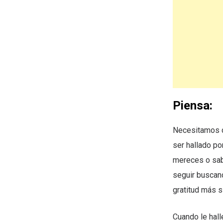
Piensa:
Necesitamos d
ser hallado po
mereces o sab
seguir buscand
gratitud más si
Cuando le hall