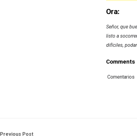
Ora:
Señor, que bue
listo a socorr
difíciles, pod
Comments
Comentarios
Post
Previous
Next
Previous Post