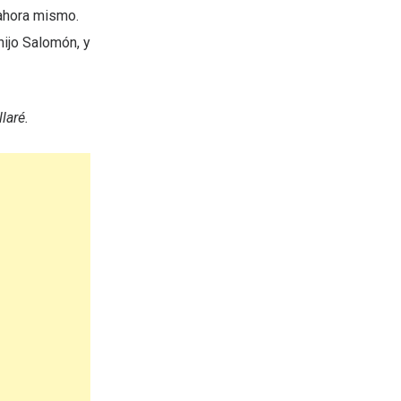
 ahora mismo.
hijo Salomón, y
laré.