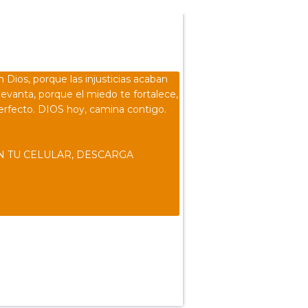
n Dios, porque las injusticias acaban
levanta, porque el miedo te fortalece,
erfecto. DIOS hoy, camina contigo.
N TU CELULAR, DESCARGA