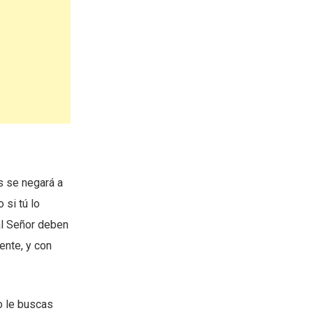
s se negará a
 si tú lo
al Señor deben
ente, y con
no le buscas