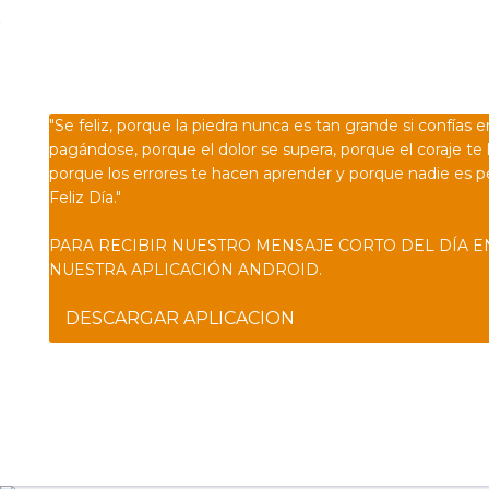
Confía en DIOS
"Se feliz, porque la piedra nunca es tan grande si confías e
pagándose, porque el dolor se supera, porque el coraje te 
porque los errores te hacen aprender y porque nadie es p
Feliz Día."
PARA RECIBIR NUESTRO MENSAJE CORTO DEL DÍA E
NUESTRA APLICACIÓN ANDROID.
DESCARGAR APLICACION