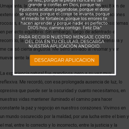
"Se feliz, porque la piedra nunca es tan
grande si confías en Dios, porque las
Umajalanta, la caverna más profunda del país con casi 8 km de
injusticias acaban pagándose, porque el dolor
se supera, porque el coraje te levanta, porque
extensión. Observamos en el trayecto, hermosas formaciones
el miedo te fortalece, porque los errores te
rocosas, aves nocturnas, murciélagos y pequeños ecosistemas
hacen aprender y porque nadie es perfecto.
DIOS hoy, camina contigo. Feliz Día."
en perfecto equilibrio. Sin embargo, luego de adentrado el
PARA RECIBIR NUESTRO MENSAJE CORTO
recorrido, la oscuridad se tornó de alguna manera aprensiva y
DEL DÍA EN TU CELULAR, DESCARGA
NUESTRA APLICACIÓN ANDROID.
me causó cierta angustia. Me sentí aliviado al retornar y ver
nuevamente la luz del día.
DESCARGAR APLICACION
La experiencia natural fue grandiosa, pero a su vez muy
reflexiva. Me recordó, con esa prolongada ausencia de luz, lo
opresiva que puede ser la oscuridad y cuanto necesitamos, en
nuestras vidas mantener iluminado el camino para hacer
constante la paz y regocijo en nuestros corazones. Vivimos en
un mundo oscurecido por la maldad, por una lucha entre el bien y
el mal, entre lo correcto y lo incorrecto, entre la justicia y la