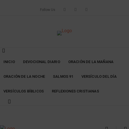
Skip
to
Follow Us
content
INICIO
DEVOCIONAL DIARIO
ORACIÓN DE LA MAÑANA
ORACIÓN DE LA NOCHE
SALMOS 91
VERSÍCULO DEL DÍA
VERSÍCULOS BÍBLICOS
REFLEXIONES CRISTIANAS