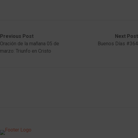
Post
Previous
Next
Previous Post
Next Post
post:
post:
Oración de la mañana 05 de
Buenos Días #364
navigation
marzo: Triunfo en Cristo