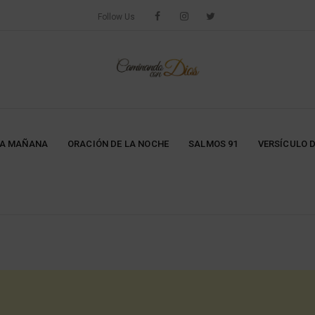
Follow Us
LA MAÑANA
ORACIÓN DE LA NOCHE
SALMOS 91
VERSÍCULO D