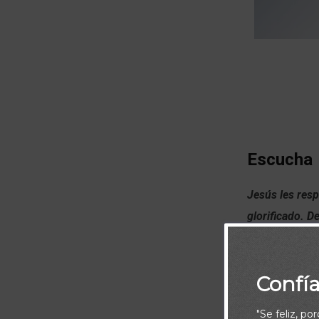
Escucha
Jesús les resp
glorificado.
De
queda solo; pe
aborrece su vi
Confí
donde yo estuv
honrará (Juan
"Se feliz, po