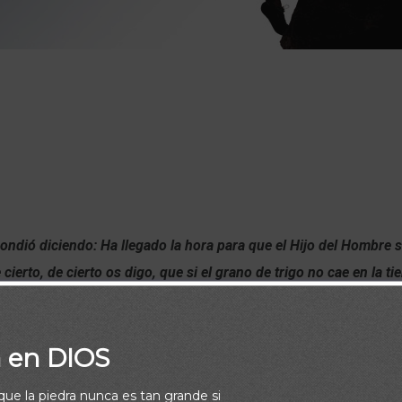
ondió diciendo: Ha llegado la hora para que el Hijo del Hombre 
 cierto, de cierto os digo, que si el grano de trigo no cae en la ti
ro si muere, lleva mucho fruto.
El que ama su vida, la perderá; y
da en este mundo, para vida eterna la guardará.
Si alguno me sir
a en DIOS
iere, allí también estará mi servidor. Si alguno me sirviere, mi P
 12:23-26)
rque la piedra nunca es tan grande si