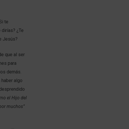
Si te
 dirías? ¿Te
de Jesús?
de que al ser
ones para
 los demás.
 haber algo
 desprendido
mo el Hijo del
e por muchos”