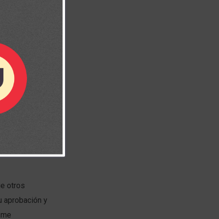
e otros
u aprobación y
o me