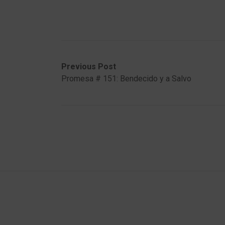
Post
Previous
Next
Previous Post
post:
post:
Promesa # 151: Bendecido y a Salvo
navigation