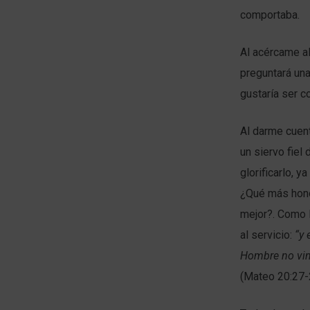
comportaba.
Al acércame al
preguntará una
gustaría ser c
Al darme cuent
un siervo fiel 
glorificarlo, 
¿Qué más honor
mejor?. Como 
al servicio:
“
y 
Hombre no vino
(Mateo 20:27-