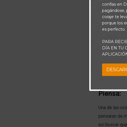
confías en Di
pagándose, p
coraje te le
porque los e
es perfecto.
PARA RECI
DÍA EN TU
APLICACIÓ
DESCAR
Piensa:
Una de las co
pensaran de mí
así buscar que