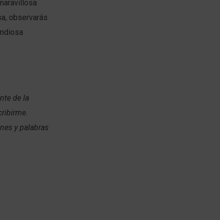
maravillosa
usa, observarás
andiosa
nte de la
cribirme.
ones y palabras