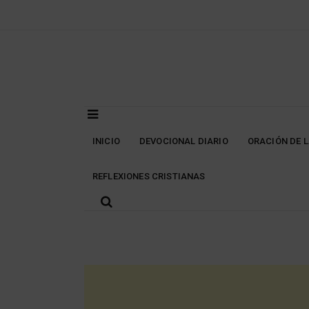
Skip
to
content
INICIO
DEVOCIONAL DIARIO
ORACIÓN DE 
REFLEXIONES CRISTIANAS