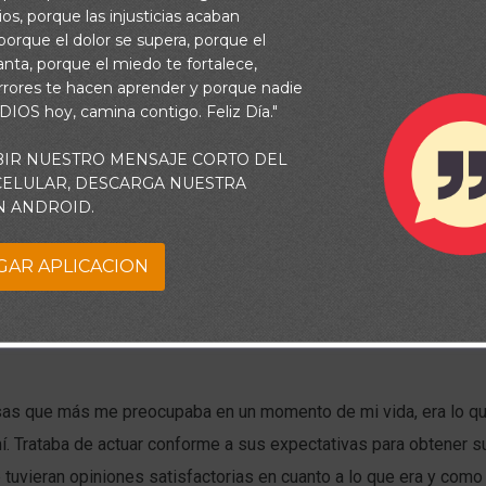
os, porque las injusticias acaban
orque el dolor se supera, porque el
vanta, porque el miedo te fortalece,
rrores te hacen aprender y porque nadie
 DIOS hoy, camina contigo. Feliz Día."
BIR NUESTRO MENSAJE CORTO DEL
 CELULAR, DESCARGA NUESTRA
N ANDROID.
GAR APLICACION
sas que más me preocupaba en un momento de mi vida, era lo qu
. Trataba de actuar conforme a sus expectativas para obtener s
 tuvieran opiniones satisfactorias en cuanto a lo que era y com