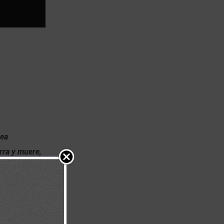
sea
erra y muere,
 el que
ve, sígame; y
adre le