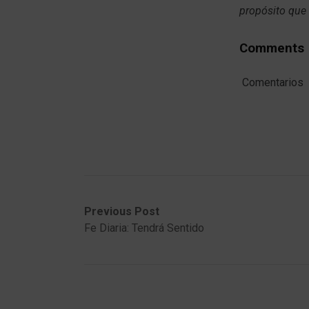
propósito que
Comments
Comentarios
Post
Previous
Next
Previous Post
post:
post:
Fe Diaria: Tendrá Sentido
navigation