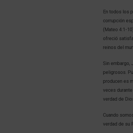
En todos los p
corrupción esp
(Mateo 4:1-10)
ofreció satisf
reinos del mun
Sin embargo, J
peligrosos. Pu
producen es m
veces durante s
verdad de Dios
Cuando somos 
verdad de su P