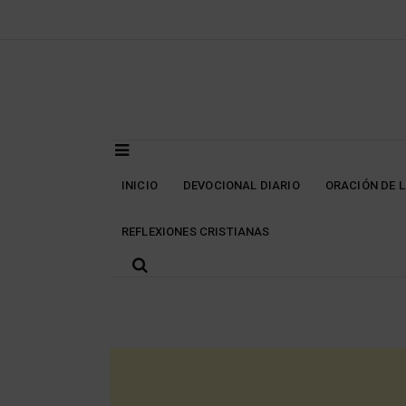
Skip
to
content
INICIO
DEVOCIONAL DIARIO
ORACIÓN DE 
REFLEXIONES CRISTIANAS