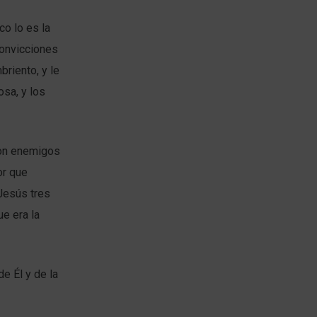
co lo es la
convicciones
riento, y le
osa, y los
son enemigos
or que
Jesús tres
ue era la
 Él y de la