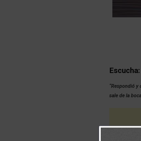
Escucha:
“Respondió y d
sale de la boc