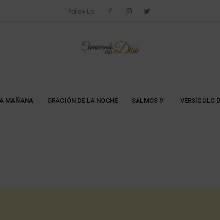
Follow Us
LA MAÑANA
ORACIÓN DE LA NOCHE
SALMOS 91
VERSÍCULO D