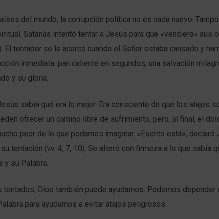
aíses del mundo, la corrupción política no es nada nuevo. Tampo
iritual. Satanás intentó tentar a Jesús para que «vendiera» sus 
. El tentador se le acercó cuando el Señor estaba cansado y hamb
acción inmediata: pan caliente en segundos, una salvación milagr
do y su gloria.
esús sabía qué era lo mejor. Era consciente de que los atajos 
eden ofrecer un camino libre de sufrimiento, pero, al final, el dol
ucho peor de lo que podamos imaginar. «Escrito está», declaró 
u tentación (vv. 4, 7, 10). Se aferró con firmeza a lo que sabía q
 y su Palabra.
tentados, Dios también puede ayudarnos. Podemos depender de
alabra para ayudarnos a evitar atajos peligrosos.