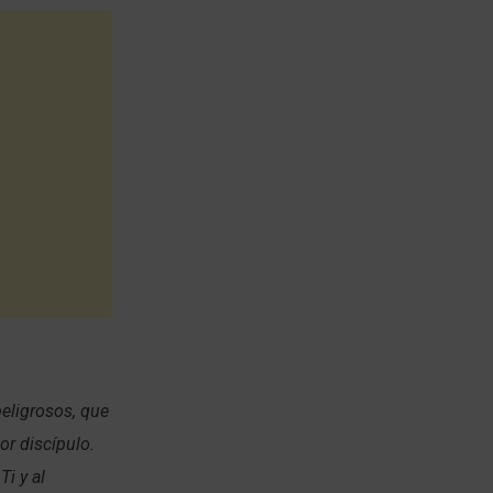
peligrosos, que
r discípulo.
i y al