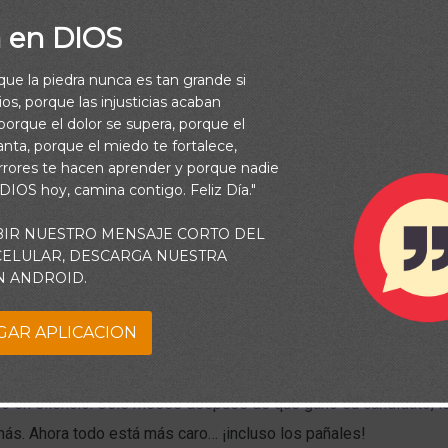
a en DIOS
rque la piedra nunca es tan grande si
os, porque las injusticias acaban
orque el dolor se supera, porque el
vanta, porque el miedo te fortalece,
rrores te hacen aprender y porque nadie
 DIOS hoy, camina contigo. Feliz Día."
BIR NUESTRO MENSAJE CORTO DEL
 CELULAR, DESCARGA NUESTRA
ando hubo elecciones en mi país, una madre necesitada a quien
N ANDROID.
o por una bolsa de pañales. Ya habíamos hablado de los benefic
 que su decisión me desilusionó. «¿Qué pasa con tus conviccion
GAR APLICACION
ió en silencio. Seis meses después de que ganó su candidato, 
ás. Ahora todo está más caro… ¡incluso los pañales!