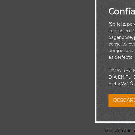
Confí
"Se feliz, po
confías en Di
pagándose, p
coraje te le
porque los e
es perfecto.
Piensa:
PARA RECI
DÍA EN TU
Hace poco, cu
APLICACIÓ
cambió su vot
candidato, así
DESCAR
pregunté.
Ella permanec
subieron aun m