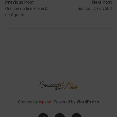
Post
Previous
Next
Previous Post
Next Post
post:
post:
Oración de la mañana 05
Buenos Días #508
navigation
de Agosto
Created by
wpxpo
. Powered by
WordPress