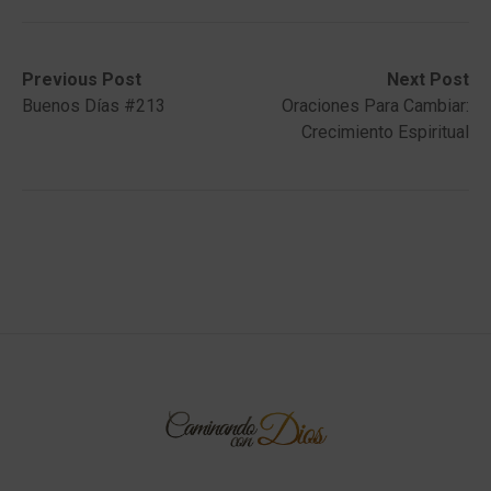
Post
Previous
Next
Previous Post
Next Post
post:
post:
Buenos Días #213
Oraciones Para Cambiar:
navigation
Crecimiento Espiritual