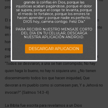
grande si confías en Dios, porque las
injusticias acaban pagándose, porque el dolor
producirá efectos.
se supera, porque el coraje te levanta, porque
el miedo te fortalece, porque los errores te
hacen aprender y porque nadie es perfecto.
El salmista lamenta el estado de depravación al que han
DIOS hoy, camina contigo. Feliz Día."
llegado los seres humanos, una reflexión aún mas vigente
PARA RECIBIR NUESTRO MENSAJE CORTO
DEL DÍA EN TU CELULAR, DESCARGA
en nuestra sociedad actual, en la que muchos de los
NUESTRA APLICACIÓN ANDROID.
hombres viven como si no hubiera un mañana, con una
DESCARGAR APLICACION
especie de ceguera espiritual que incapacita incluso la
percepción de lo obvio. En palabras del propio salmista:
“Todos se desviaron, a una se han corrompido; No hay
quien haga lo bueno, no hay ni siquiera uno. ¿No tienen
discernimiento todos los que hacen iniquidad, Que
devoran a mi pueblo como si comiesen pan, Y a Jehová no
invocan?” (Salmos 14:3-4)
La Biblia fue escrita para revelarnos a un Dios