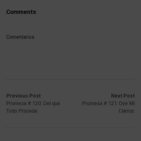
Comments
Comentarios
Post
Previous
Next
Previous Post
Next Post
post:
post:
Promesa # 120: Del que
Promesa # 121: Oye Mi
navigation
Todo Procede
Clamor.