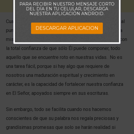
PARA RECIBIR NUESTRO MENSAJE CORTO
DEL DÍA EN TU CELULAR, DESCARGA
NUESTRA APLICACIÓN ANDROID.
Cuando caminamos por fe, pienso que debemos llegar al
DESCARGAR APLICACION
punto de presentar ante Dios nuestros problemas, de la
misma manera como lo hacían los pequeños alumnos, con
la total confianza de que sólo Él puede componer, todo
aquello que se encuentre roto en nuestras vidas. No es
una tarea fácil, porque si hay algo que requiere de
nosotros una maduración espiritual y crecimiento en
carácter, es la capacidad de fortalecer nuestra confianza
en El Señor, apoyados siempre en sus escrituras.
Sin embargo, todo se facilita cuando nos hacemos
conscientes de que su palabra nos regala preciosas y
grandísimas promesas que solo se harán realidad si