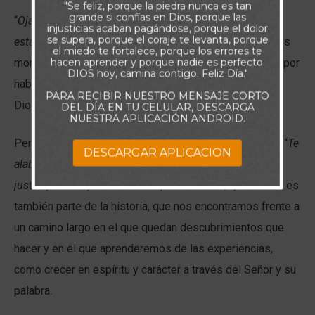
"Se feliz, porque la piedra nunca es tan
grande si confías en Dios, porque las
“
Ojalá fuesen ordenados mis caminos Para guardar tus
injusticias acaban pagándose, porque el dolor
se supera, porque el coraje te levanta, porque
estatutos
” dice el salmista y vienen a mi mente aquellos
el miedo te fortalece, porque los errores te
hacen aprender y porque nadie es perfecto.
momentos en los que me sentí presa de la vergüenza, por
DIOS hoy, camina contigo. Feliz Día."
haber en algún sentido, fallado a otros, a mí mismo y a
PARA RECIBIR NUESTRO MENSAJE CORTO
Dios.
DEL DÍA EN TU CELULAR, DESCARGA
NUESTRA APLICACIÓN ANDROID.
Pero el salmista no se detiene allí y continua diciendo: “
Te
DESCARGAR APLICACION
alabaré con rectitud de corazón Cuando aprendiere tus
justos juicios
” y me fortalece para recordar, que el caer es
también parte de la historia, que nos encontramos frente a
un camino largo en el que quedan descubrimientos que
hacer y en el que aprenderemos de las experiencias,
como crecer en espíritu y carácter a través del Señor y su
palabra.