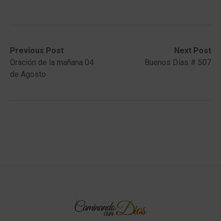
Post
Previous
Next
Previous Post
Next Post
post:
post:
Oración de la mañana 04
Buenos Días # 507
navigation
de Agosto