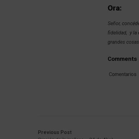
Ora:
Señor, concéde
fidelidad, y l
grandes cosas
Comments
Comentarios
Post
Previous
Next
Previous Post