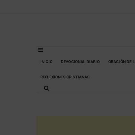
Skip
to
content
INICIO
DEVOCIONAL DIARIO
ORACIÓN DE 
REFLEXIONES CRISTIANAS