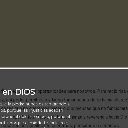
a en DIOS
ndiciones y nuevas oportunidades para nosotros. Para recibirla
z, así poder percibirlas y luego tomar pasos de fe hacia ellas.
rque la piedra nunca es tan grande si
er cosas que no queremos hacer, o que piensas que no funcionará
os, porque las injusticias acaban
orque el dolor se supera, porque el
 son importantes. Pero nuestra confianza y reverencia hacia Di
vanta, porque el miedo te fortalece,
e nosotros personalmente queremos, pensamos o sentimos.