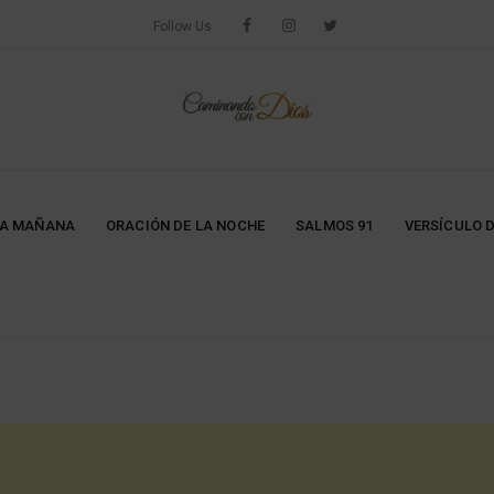
Follow Us
LA MAÑANA
ORACIÓN DE LA NOCHE
SALMOS 91
VERSÍCULO D