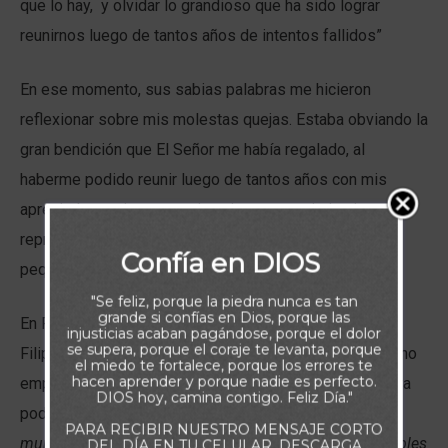
que lo hay, y olvidar lo grandioso que ha sido lograr
reunirnos luego de tantos años de intentos fallidos”
En ese momento, sus sabias palabras me hicieron
reflexionar sobre mis molestas quejas. Estaba obviando la
gran bendición que El Señor me había regalado, al
haberme podido reunir luego de tantos años con mis
apreciados amigos, por situaciones que ni si quiera
representaban una adversidad sino tal vez, alguna
Confía en DIOS
pequeña incomodidad reforzada por mi mal dormir.
"Se feliz, porque la piedra nunca es tan
grande si confías en Dios, porque las
En Filipenses 2:14-16
Pablo insta a los creyentes de
injusticias acaban pagándose, porque el dolor
se supera, porque el coraje te levanta, porque
Filipos a alejarse de las quejas y murmuraciones, para no
el miedo te fortalece, porque los errores te
hacen aprender y porque nadie es perfecto.
empañar las bendiciones que son fruto del Señor, y para
DIOS hoy, camina contigo. Feliz Día."
poder mediante ellas, fortalecer su fe: “
Haced todo sin
PARA RECIBIR NUESTRO MENSAJE CORTO
murmuraciones y contiendas, para que seáis irreprensibles
DEL DÍA EN TU CELULAR, DESCARGA