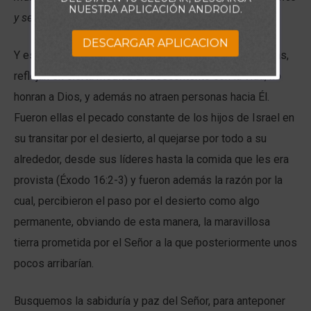
NUESTRA APLICACIÓN ANDROID.
y sencillos, hijos de Dios
”
DESCARGAR APLICACION
Y es que las abundantes quejas, murmuraciones, críticas,
reflejan en cierta medida un descontento con la vida, no
honran a Dios, y además no atraen personas hacia Él.
Fueron ellas el pecado constante de los hijos de Israel en
su transitar por el desierto, al quejarse por todo a su
alrededor, desde sus líderes hasta la comida que les era
provista (Éxodo 16:2-3) y fueron además la razón por la
cual, percibieron el paso por el desierto como algo
permanente, obviando de esta manera, la maravillosa
tierra prometida por el Señor a la que posteriormente unos
pocos arribarían.
Busquemos la sabiduría y paz del Señor, para anteponer