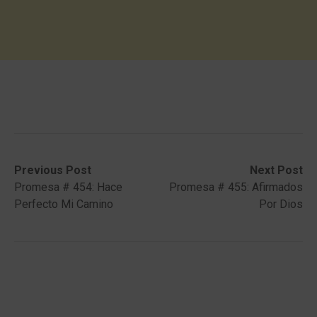
Post
Previous
Next
Previous Post
Next Post
post:
post:
Promesa # 454: Hace
Promesa # 455: Afirmados
navigation
Perfecto Mi Camino
Por Dios