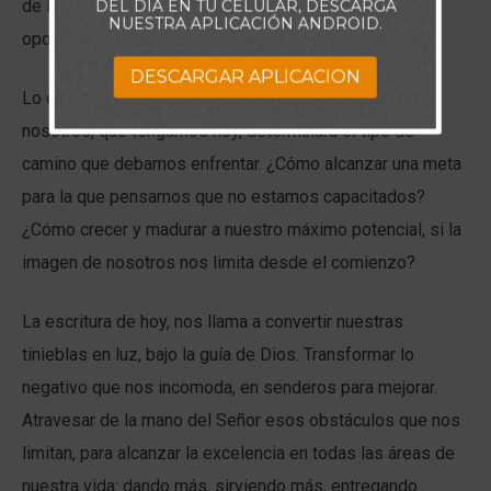
DEL DÍA EN TU CELULAR, DESCARGA
de los errores y trata de hacer de cada situación una
NUESTRA APLICACIÓN ANDROID.
oportunidad para crecer.
DESCARGAR APLICACION
Lo que muchos pasan por alto, es que la imagen de
nosotros, que tengamos hoy, determinará el tipo de
camino que debamos enfrentar. ¿Cómo alcanzar una meta
para la que pensamos que no estamos capacitados?
¿Cómo crecer y madurar a nuestro máximo potencial, si la
imagen de nosotros nos limita desde el comienzo?
La escritura de hoy, nos llama a convertir nuestras
tinieblas en luz, bajo la guía de Dios. Transformar lo
negativo que nos incomoda, en senderos para mejorar.
Atravesar de la mano del Señor esos obstáculos que nos
limitan, para alcanzar la excelencia en todas las áreas de
nuestra vida: dando más, sirviendo más, entregando