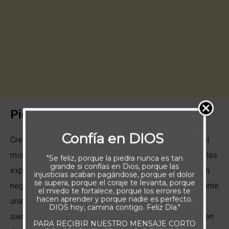
Piensa:
Confía en DIOS
Creo que cada uno de nosotros posee una imagen de sí
mismo que se ha forjado en el tiempo con cada una de las
"Se feliz, porque la piedra nunca es tan
grande si confías en Dios, porque las
experiencias que ha vivido. Algunos poseen una imagen
injusticias acaban pagándose, porque el dolor
se supera, porque el coraje te levanta, porque
negativa, se recriminan sus acciones, sus respuestas ante
el miedo te fortalece, porque los errores te
hacen aprender y porque nadie es perfecto.
una determinada circunstancia; piensan incluso que
DIOS hoy, camina contigo. Feliz Día."
siempre están equivocados. Otros por su parte aprenden
PARA RECIBIR NUESTRO MENSAJE CORTO