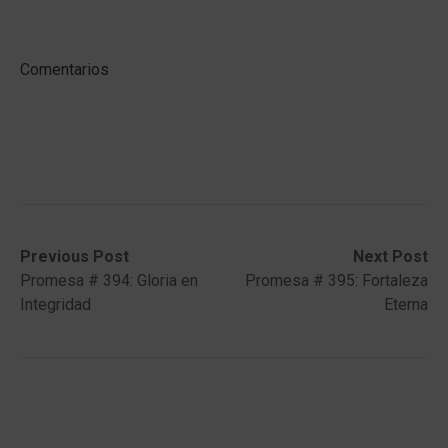
Comentarios
Post
Previous
Next
Previous Post
Next Post
post:
post:
Promesa # 394: Gloria en
Promesa # 395: Fortaleza
navigation
Integridad
Eterna