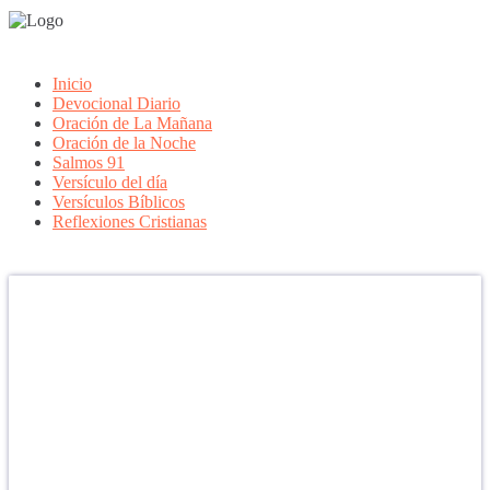
Inicio
Devocional Diario
Oración de La Mañana
Oración de la Noche
Salmos 91
Versículo del día
Versículos Bíblicos
Reflexiones Cristianas
Confía en DIOS
"Se feliz, porque la piedra nunca es tan grande si confías en Dios,
porque las injusticias acaban pagándose, porque el dolor se supera,
porque el coraje te levanta, porque el miedo te fortalece, porque los
errores te hacen aprender y porque nadie es perfecto. DIOS hoy,
camina contigo. Feliz Día."
PARA RECIBIR NUESTRO MENSAJE CORTO DEL DÍA EN