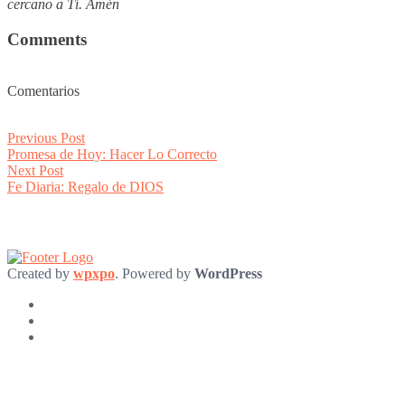
cercano a Tí. Amén
Comments
Comentarios
Post
Previous
Previous Post
post:
Promesa de Hoy: Hacer Lo Correcto
navigation
Next
Next Post
post:
Fe Diaria: Regalo de DIOS
Created by
wpxpo
. Powered by
WordPress