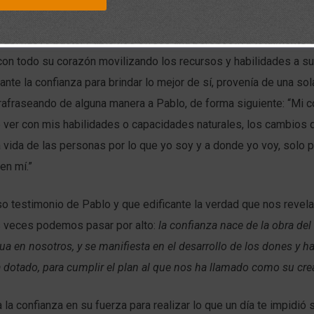
o de la base de que la confianza debe provenir de nuestro interio
del nuevo pacto, Pablo nos ofrece una perspectiva totalmente di
con todo su corazón movilizando los recursos y habilidades a su
tante la confianza para brindar lo mejor de sí, provenía de una sol
afraseando de alguna manera a Pablo, de forma siguiente: “Mi co
 ver con mis habilidades o capacidades naturales, los cambios 
 vida de las personas por lo que yo soy y a donde yo voy, solo
en mí.”
o testimonio de Pablo y que edificante la verdad que nos revela
s veces podemos pasar por alto:
la confianza nace de la obra del
a en nosotros, y se manifiesta en el desarrollo de los dones y h
 dotado, para cumplir el plan al que nos ha llamado como su cre
a la confianza en su fuerza para realizar lo que un día te impidió