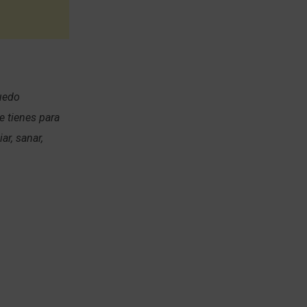
puedo
e tienes para
ar, sanar,