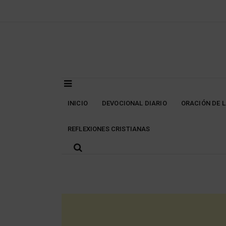
Skip
to
content
INICIO
DEVOCIONAL DIARIO
ORACIÓN DE 
REFLEXIONES CRISTIANAS