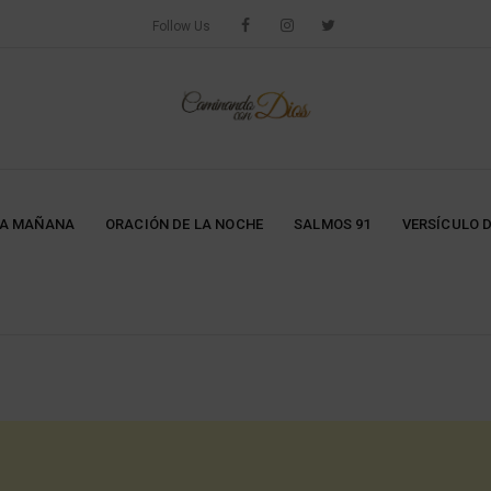
Follow Us
LA MAÑANA
ORACIÓN DE LA NOCHE
SALMOS 91
VERSÍCULO D