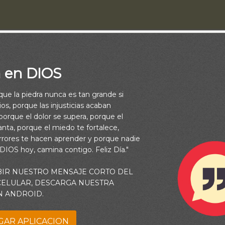
a en DIOS
rque la piedra nunca es tan grande si
os, porque las injusticias acaban
orque el dolor se supera, porque el
vanta, porque el miedo te fortalece,
rrores te hacen aprender y porque nadie
 DIOS hoy, camina contigo. Feliz Día."
oy vive muchas tragedias, que han disminuido la confianza del s
BIR NUESTRO MENSAJE CORTO DEL
as cargas de su vida. Constantemente observamos en los medios
 CELULAR, DESCARGA NUESTRA
N ANDROID.
sugerencias de cómo convertirnos en personas autosuficientes 
 enfrentar los retos de nuestra existencia. Hay toda clase de e
GAR APLICACION