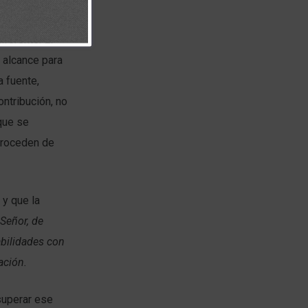
r.
ferente. Él
 alcance para
a fuente,
ntribución, no
que se
 proceden de
 y que la
 Señor, de
abilidades con
ación.
 superar ese