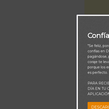
Confí
"Se feliz, po
confías en Di
pagándose, p
coraje te le
porque los e
Piensa:
es perfecto.
El mundo de h
PARA RECI
sobrellevar l
DÍA EN TU
APLICACIÓ
comunicación 
adaptadas para
DESCAR