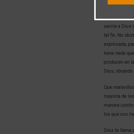
todos partiend
En su mensaje 
servía a Dios 
tal fin. No obs
expresada, par
tiene nada que
producen en la
Dios, obrando 
Que maravillos
mayoría de la
manera continu
los que nos ha
Dios te llama 