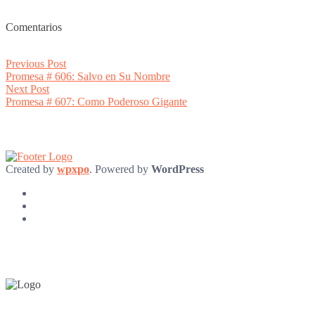
Comentarios
Post
Previous
Previous Post
post:
Promesa # 606: Salvo en Su Nombre
navigation
Next
Next Post
post:
Promesa # 607: Como Poderoso Gigante
Created by
wpxpo
. Powered by
WordPress