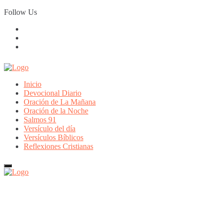
Skip
Follow Us
to
content
Inicio
Devocional Diario
Oración de La Mañana
Oración de la Noche
Salmos 91
Versículo del día
Versículos Bíblicos
Reflexiones Cristianas