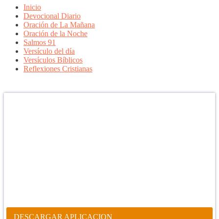
Inicio
Devocional Diario
Oración de La Mañana
Oración de la Noche
Salmos 91
Versículo del día
Versículos Bíblicos
Reflexiones Cristianas
Confía en DIOS
"Se feliz, porque la piedra nunca es tan grande si confías en Dios,
porque las injusticias acaban pagándose, porque el dolor se supera,
porque el coraje te levanta, porque el miedo te fortalece, porque los
errores te hacen aprender y porque nadie es perfecto. DIOS hoy,
camina contigo. Feliz Día."
PARA RECIBIR NUESTRO MENSAJE CORTO DEL DÍA EN
TU CELULAR, DESCARGA NUESTRA APLICACIÓN
ANDROID.
DESCARGAR APLICACION